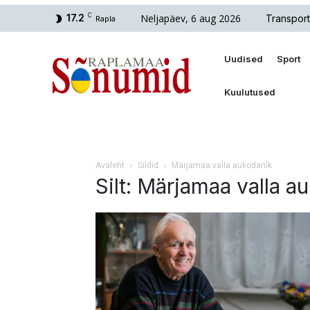
Neljapäev, 6 aug 2026
17.2
C
Transport
Rapla
Uudised
Sport
Kuulutused
Avaleht
Sildid
Märjamaa valla aukodanik
Silt: Märjamaa valla a