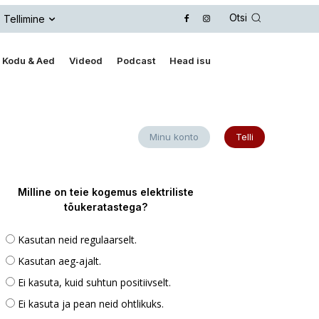
Otsi
Tellimine
Kodu & Aed
Videod
Podcast
Head isu
Minu konto
Telli
Milline on teie kogemus elektriliste
tõukeratastega?
Kasutan neid regulaarselt.
Kasutan aeg-ajalt.
Ei kasuta, kuid suhtun positiivselt.
Ei kasuta ja pean neid ohtlikuks.