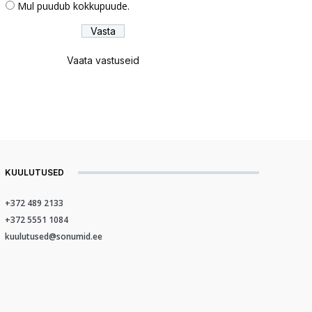
Mul puudub kokkupuude.
Vaata vastuseid
KUULUTUSED
+372 489 2133
+372 5551 1084
kuulutused@sonumid.ee