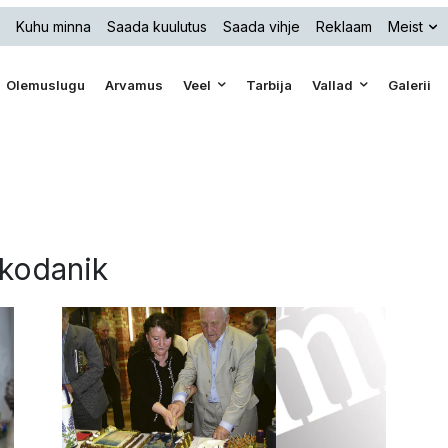
Kuhu minna
Saada kuulutus
Saada vihje
Reklaam
Meist
Olemuslugu
Arvamus
Veel
Tarbija
Vallad
Galerii
ukodanik