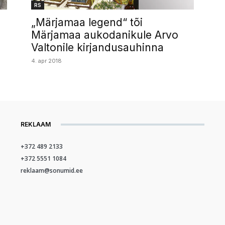
RS
„Märjamaa legend“ tõi
Märjamaa aukodanikule Arvo
Valtonile kirjandusauhinna
4. apr 2018
REKLAAM
+372 489 2133
+372 5551 1084
reklaam@sonumid.ee