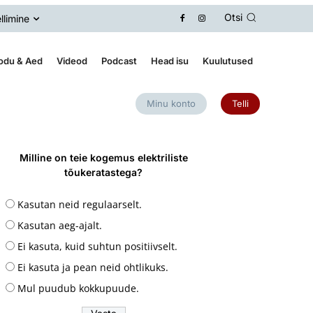
Otsi
llimine
odu & Aed
Videod
Podcast
Head isu
Kuulutused
Minu konto
Telli
Milline on teie kogemus elektriliste
tõukeratastega?
Kasutan neid regulaarselt.
Kasutan aeg-ajalt.
Ei kasuta, kuid suhtun positiivselt.
Ei kasuta ja pean neid ohtlikuks.
Mul puudub kokkupuude.