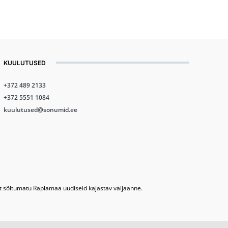
KUULUTUSED
+372 489 2133
+372 5551 1084
kuulutused@sonumid.ee
lt sõltumatu Raplamaa uudiseid kajastav väljaanne.