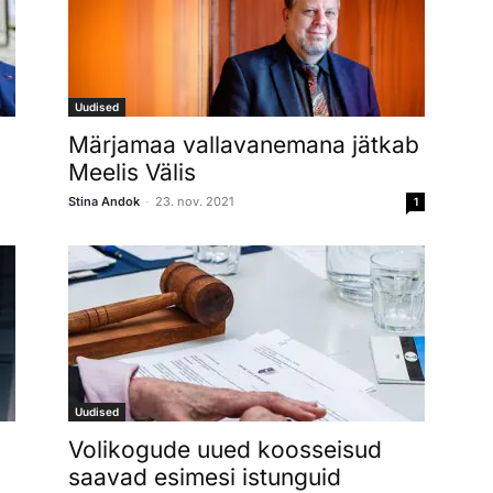
Uudised
Märjamaa vallavanemana jätkab
Meelis Välis
-
Stina Andok
23. nov. 2021
1
Uudised
Volikogude uued koosseisud
saavad esimesi istunguid