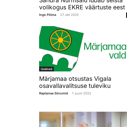
Sandra Nurmsalu lubab seista
volikogus EKRE väärtuste eest
-
Inge Põlma
27. okt 2025
Uudised
Märjamaa otsustas Vigala
osavallavalitsuse tuleviku
-
Raplamaa Sõnumid
1. juuni 2022