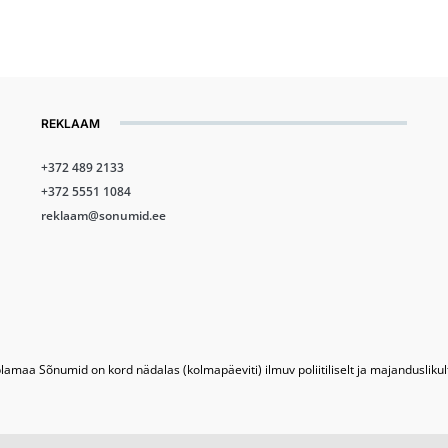
REKLAAM
+372 489 2133
+372 5551 1084
reklaam@sonumid.ee
lamaa Sõnumid on kord nädalas (kolmapäeviti) ilmuv poliitiliselt ja majandusliku