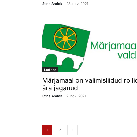
-
Stina Andok
23. nov. 2021
Uudised
Märjamaal on valimisliidud rolli
ära jaganud
-
Stina Andok
2. nov. 2021
1
2