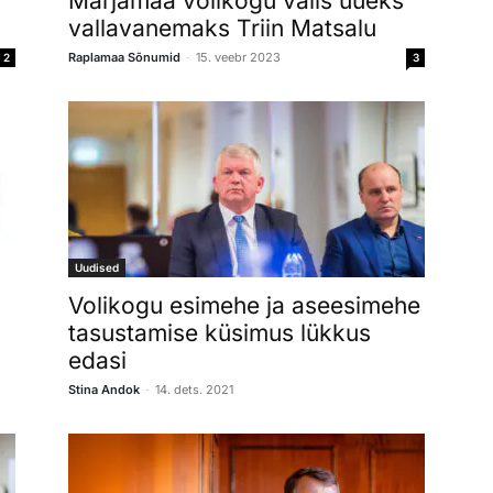
Märjamaa volikogu valis uueks
vallavanemaks Triin Matsalu
-
Raplamaa Sõnumid
15. veebr 2023
2
3
Uudised
Volikogu esimehe ja aseesimehe
tasustamise küsimus lükkus
edasi
-
Stina Andok
14. dets. 2021