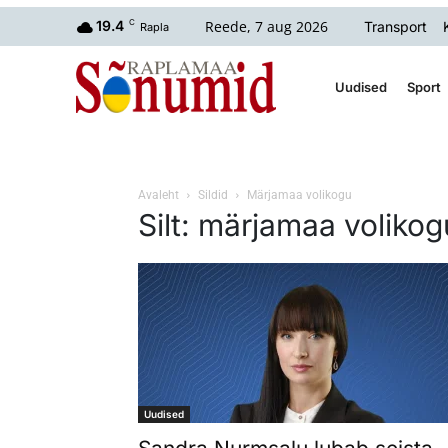
Reede, 7 aug 2026
19.4
C
Transport
Rapla
Uudised
Sport
Avaleht
Sildid
Märjamaa volikogu
Silt: märjamaa volikog
Uudised