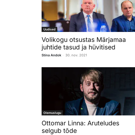
Uudised
Volikogu otsustas Märjamaa
juhtide tasud ja hüvitised
-
Stina Andok
30. nov. 2021
Olemuslugu
Ottomar Linna: Aruteludes
selgub tõde