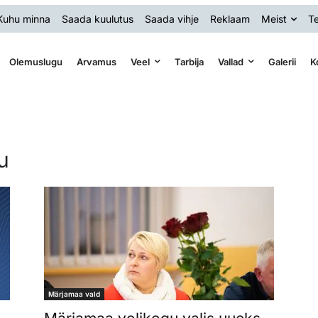
Kuhu minna
Saada kuulutus
Saada vihje
Reklaam
Meist
Te
Olemuslugu
Arvamus
Veel
Tarbija
Vallad
Galerii
K
u
Märjamaa vald