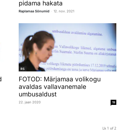
pidama hakata
-
Raplamaa Sõnumid
12. nov. 2021
RS
d
FOTOD: Märjamaa volikogu
avaldas vallavanemale
umbusaldust
22. jaan 2020
19
Lk 1 of 2