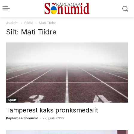
Avaleht
Sildid
Mati Tiidre
Silt: Mati Tiidre
Sport
Tamperest kaks pronksmedalit
-
Raplamaa Sõnumid
27. juuli 2022