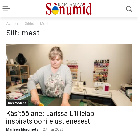
Avaleht
Sildid
Mest
Silt: mest
Käsitöölane
Käsitöölane: Larissa Lill leiab
inspiratsiooni elust enesest
-
Marleen Murumets
27. mai 2025