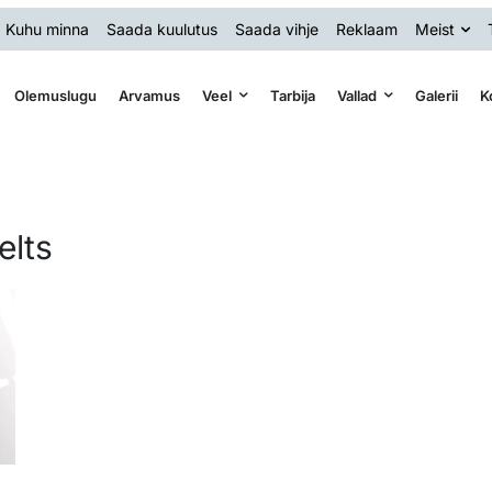
Kuhu minna
Saada kuulutus
Saada vihje
Reklaam
Meist
Olemuslugu
Arvamus
Veel
Tarbija
Vallad
Galerii
K
elts