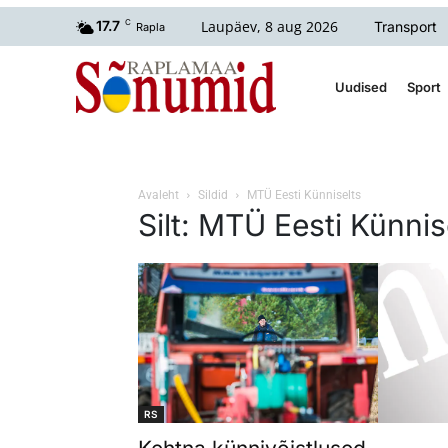
Laupäev, 8 aug 2026
17.7
C
Transport
Rapla
Uudised
Sport
Avaleht
Sildid
MTÜ Eesti Künniselts
Silt: MTÜ Eesti Künnis
RS