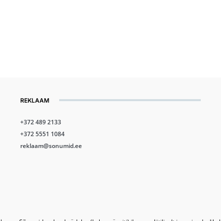
REKLAAM
+372 489 2133
+372 5551 1084
reklaam@sonumid.ee