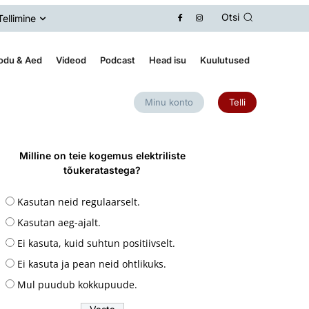
Otsi
Tellimine
odu & Aed
Videod
Podcast
Head isu
Kuulutused
Minu konto
Telli
Milline on teie kogemus elektriliste
tõukeratastega?
Kasutan neid regulaarselt.
Kasutan aeg-ajalt.
Ei kasuta, kuid suhtun positiivselt.
Ei kasuta ja pean neid ohtlikuks.
Mul puudub kokkupuude.