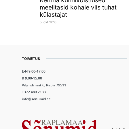
Kehtna künnivõistlused
meelitasid kohale viis tuhat
külastajat
5. okt 2016
TOIMETUS
E-N 9.00-17.00
R 9.00-15.00
Viljandi mnt 6, Rapla 79511
+372 489 2133
info@sonumid.ee