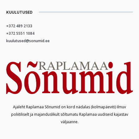
KUULUTUSED
+372 489 2133
+372 5551 1084
kuulutused@sonumid.ee
Ajaleht Raplamaa Sõnumid on kord nädalas (kolmapäeviti) ilmuv
poliitiliselt ja majanduslikult sõltumatu Raplamaa uudiseid kajastav
väljaanne.