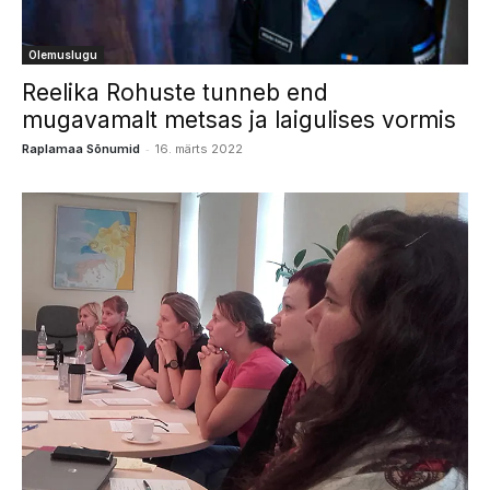
Olemuslugu
Reelika Rohuste tunneb end
mugavamalt metsas ja laigulises vormis
-
Raplamaa Sõnumid
16. märts 2022