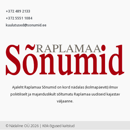
+372 489 2133
+372 5551 1084
kuulutused@sonumid.ee
Ajaleht Raplamaa Sõnumid on kord nädalas (kolmapäeviti) ilmuv
poliitiliselt ja majanduslikult sõltumatu Raplamaa uudiseid kajastav
väljaanne.
© Nädaline OÜ 2026 | Kõik õigused kaitstud