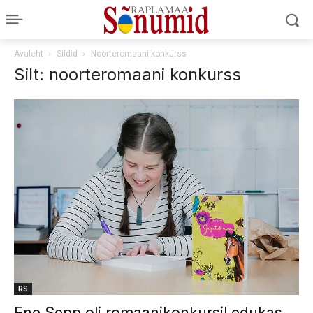
Avaleht
Sildid
Noorteromaani konkurss
Silt: noorteromaani konkurss
RS
Ene Sepp oli romaanikonkursil edukas