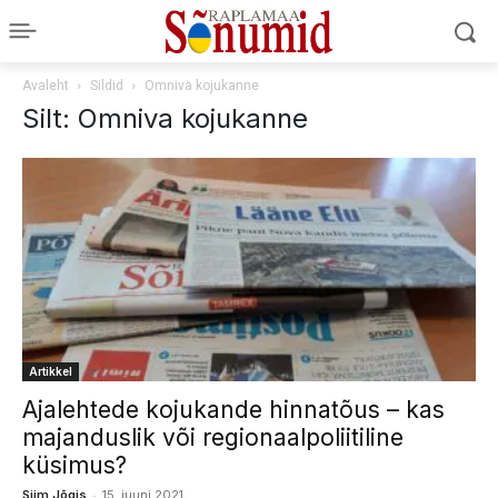
Avaleht
Sildid
Omniva kojukanne
Silt: Omniva kojukanne
Artikkel
Ajalehtede kojukande hinnatõus – kas
majanduslik või regionaalpoliitiline
küsimus?
-
Siim Jõgis
15. juuni 2021