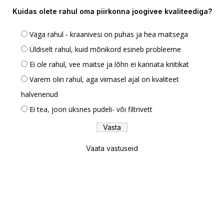
Kuidas olete rahul oma piirkonna joogivee kvaliteediga?
Väga rahul - kraanivesi on puhas ja hea maitsega
Üldiselt rahul, kuid mõnikord esineb probleeme
Ei ole rahul, vee maitse ja lõhn ei kannata kriitikat
Varem olin rahul, aga viimasel ajal on kvaliteet
halvenenud
Ei tea, joon üksnes pudeli- või filtrivett
Vaata vastuseid