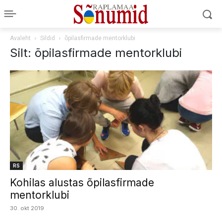
Avaleht
Sildid
õpilasfirmade mentorklubi
Silt: õpilasfirmade mentorklubi
RS
Kohilas alustas õpilasfirmade
mentorklubi
30. okt 2019