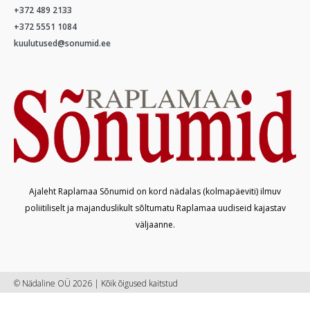
+372 489 2133
+372 5551 1084
kuulutused@sonumid.ee
Ajaleht Raplamaa Sõnumid on kord nädalas (kolmapäeviti) ilmuv
poliitiliselt ja majanduslikult sõltumatu Raplamaa uudiseid kajastav
väljaanne.
© Nädaline OÜ 2026 | Kõik õigused kaitstud