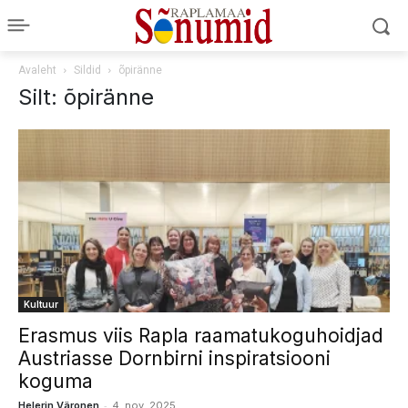
Avaleht
Sildid
õpiränne
Silt: õpiränne
Kultuur
Erasmus viis Rapla raamatukoguhoidjad
Austriasse Dornbirni inspiratsiooni
koguma
-
Helerin Väronen
4. nov. 2025