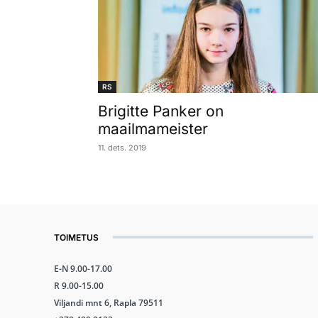
RS
Brigitte Panker on
maailmameister
11. dets. 2019
TOIMETUS
E-N 9.00-17.00
R 9.00-15.00
Viljandi mnt 6, Rapla 79511