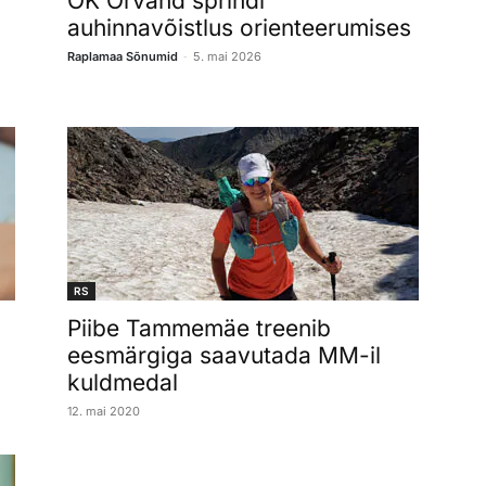
OK Orvand sprindi
auhinnavõistlus orienteerumises
-
Raplamaa Sõnumid
5. mai 2026
RS
Piibe Tammemäe treenib
eesmärgiga saavutada MM-il
kuldmedal
12. mai 2020