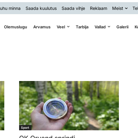
uhu minna
Saada kuulutus
Saada vihje
Reklaam
Meist
Te
Olemuslugu
Arvamus
Veel
Tarbija
Vallad
Galerii
K
Sport