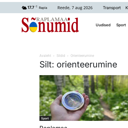
Reede, 7 aug 2026
17.7
C
Transport
K
Rapla
Uudised
Sport
Avaleht
Sildid
Orienteerumine
Silt: orienteerumine
Sport