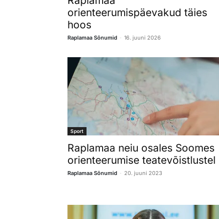
Raplamaa
orienteerumispäevakud täies
hoos
-
Raplamaa Sõnumid
16. juuni 2026
Sport
Raplamaa neiu osales Soomes
orienteerumise teatevõistlustel
-
Raplamaa Sõnumid
20. juuni 2023