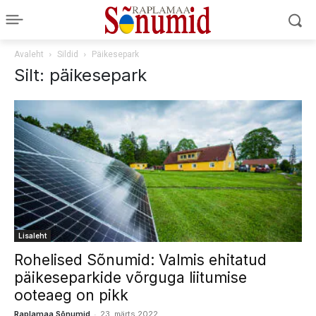
Avaleht
Sildid
Päikesepark
Silt: päikesepark
Lisaleht
Rohelised Sõnumid: Valmis ehitatud
päikeseparkide võrguga liitumise
ooteaeg on pikk
-
Raplamaa Sõnumid
23. märts 2022