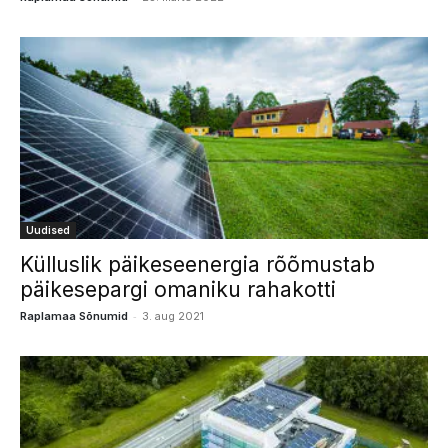
Uudised
Külluslik päikeseenergia rõõmustab
päikesepargi omaniku rahakotti
-
Raplamaa Sõnumid
3. aug 2021