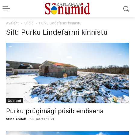
Avaleht
Sildid
Purku Lindefarmi kinnistu
Silt: Purku Lindefarmi kinnistu
Uudised
Purku prügimägi püsib endisena
-
Stina Andok
23. märts 2021