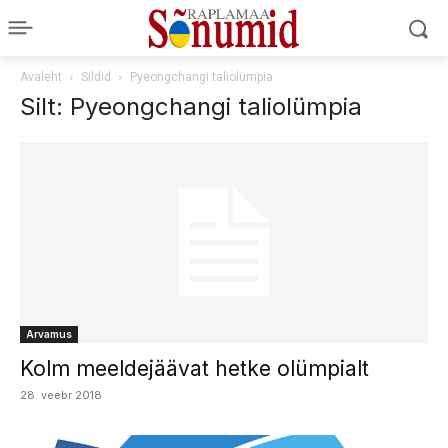
Avaleht
Sildid
Pyeongchangi taliolümpia
Silt: Pyeongchangi taliolümpia
Arvamus
Kolm meeldejäävat hetke olümpialt
28. veebr 2018