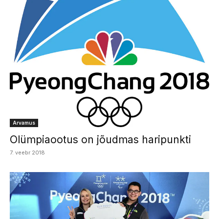
Arvamus
Olümpiaootus on jõudmas haripunkti
7. veebr 2018