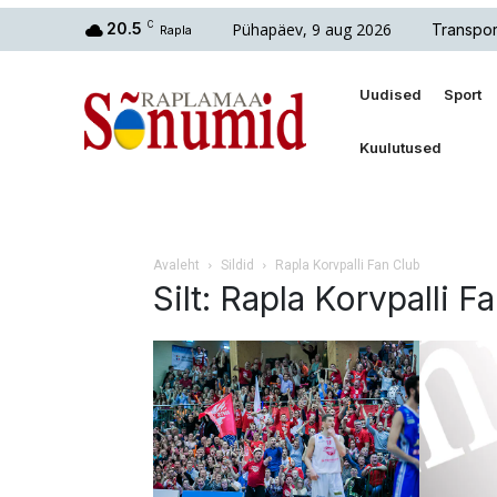
Pühapäev, 9 aug 2026
20.5
C
Transpor
Rapla
Uudised
Sport
Kuulutused
Avaleht
Sildid
Rapla Korvpalli Fan Club
Silt: Rapla Korvpalli F