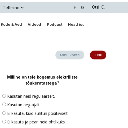
Otsi
Tellimine
Kodu & Aed
Videod
Podcast
Head isu
Minu konto
Telli
Milline on teie kogemus elektriliste
tõukeratastega?
Kasutan neid regulaarselt.
Kasutan aeg-ajalt.
Ei kasuta, kuid suhtun positiivselt.
Ei kasuta ja pean neid ohtlikuks.