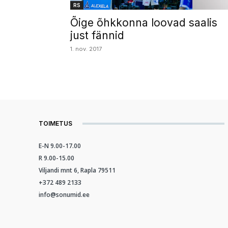
RS
Õige õhkkonna loovad saalis
just fännid
1. nov. 2017
TOIMETUS
E-N 9.00-17.00
R 9.00-15.00
Viljandi mnt 6, Rapla 79511
+372 489 2133
info@sonumid.ee