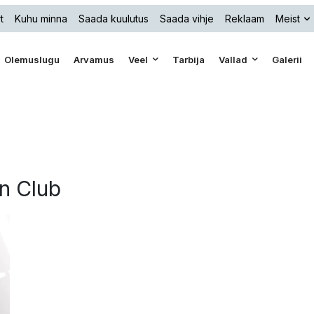
t
Kuhu minna
Saada kuulutus
Saada vihje
Reklaam
Meist
Olemuslugu
Arvamus
Veel
Tarbija
Vallad
Galerii
an Club