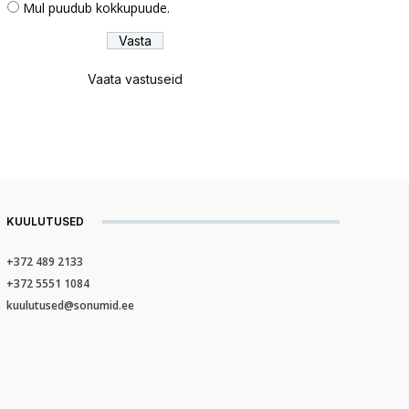
Mul puudub kokkupuude.
Vaata vastuseid
KUULUTUSED
+372 489 2133
+372 5551 1084
kuulutused@sonumid.ee