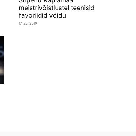
Stipend Raplamaa
meistrivõistlustel teenisid
favoriidid võidu
17. apr 2019