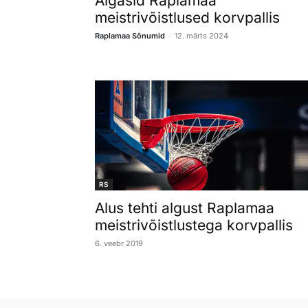
Algasid Raplamaa
meistrivõistlused korvpallis
-
Raplamaa Sõnumid
12. märts 2024
RS
Alus tehti algust Raplamaa
meistrivõistlustega korvpallis
6. veebr 2019