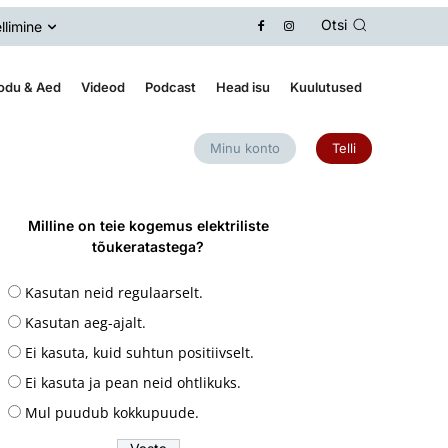
Otsi
llimine
odu & Aed
Videod
Podcast
Head isu
Kuulutused
Minu konto
Telli
Milline on teie kogemus elektriliste
tõukeratastega?
Kasutan neid regulaarselt.
Kasutan aeg-ajalt.
Ei kasuta, kuid suhtun positiivselt.
Ei kasuta ja pean neid ohtlikuks.
Mul puudub kokkupuude.