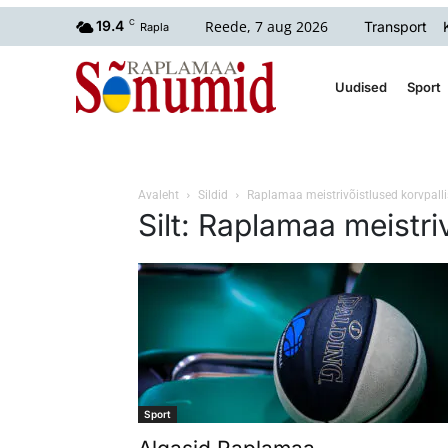
Reede, 7 aug 2026
19.4
C
Transport
Rapla
Uudised
Sport
Avaleht
Sildid
Raplamaa meistrivõistlused korvpalli
Silt: Raplamaa meistri
Sport