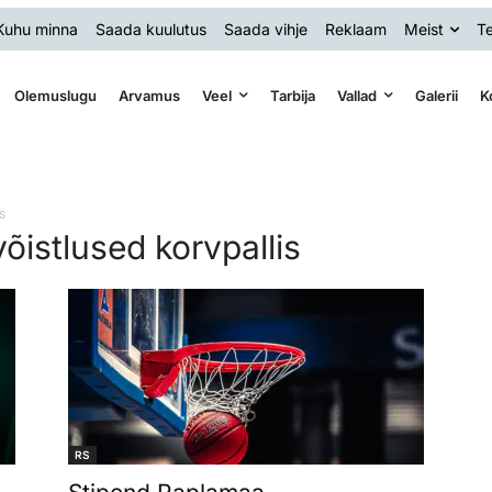
Kuhu minna
Saada kuulutus
Saada vihje
Reklaam
Meist
Te
Olemuslugu
Arvamus
Veel
Tarbija
Vallad
Galerii
K
s
võistlused korvpallis
RS