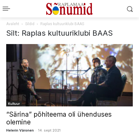
Avaleht
Sildid
Raplas kultuuriklubi BAAS
Silt: Raplas kultuuriklubi BAAS
Kultuur
“Särina” põhiteema oli ühenduses
olemine
-
Helerin Väronen
14. sept 2021