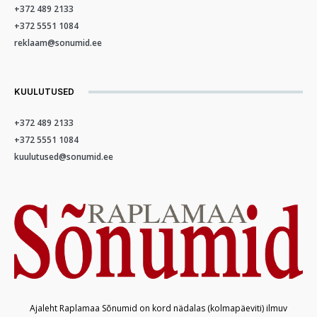
+372 489 2133
+372 5551 1084
reklaam@sonumid.ee
KUULUTUSED
+372 489 2133
+372 5551 1084
kuulutused@sonumid.ee
Ajaleht Raplamaa Sõnumid on kord nädalas (kolmapäeviti) ilmuv