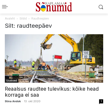
Avaleht
Sildid
Raudteepäev
Silt: raudteepäev
Uudised
Reaalsus raudtee tulevikus: kõike head
korraga ei saa
-
Stina Andok
13. okt 2020
1