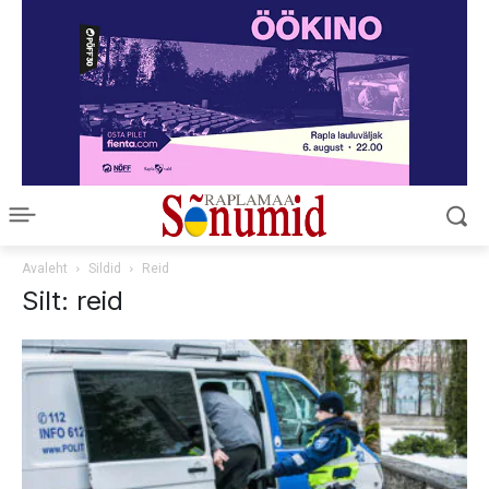
Avaleht
Sildid
Reid
Silt: reid