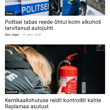
Krimi
Politsei tabas reede õhtul kolm alkoholi
tarvitanud autojuhti
-
Siim Jõgis
21. dets. 2021
Uudised
Kemikaaliohutuse reidil kontrolliti kahte
Raplamaa asutust