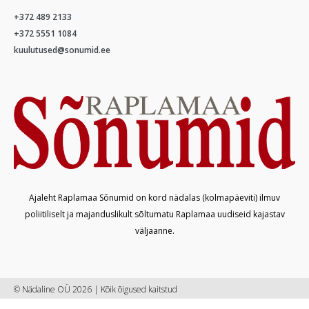
+372 489 2133
+372 5551 1084
kuulutused@sonumid.ee
Ajaleht Raplamaa Sõnumid on kord nädalas (kolmapäeviti) ilmuv
poliitiliselt ja majanduslikult sõltumatu Raplamaa uudiseid kajastav
väljaanne.
© Nädaline OÜ 2026 | Kõik õigused kaitstud