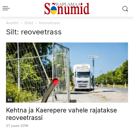
Avaleht
Sildid
Reoveetrass
Silt: reoveetrass
RS
Kehtna ja Kaerepere vahele rajatakse
reoveetrassi
27. juuni 2018