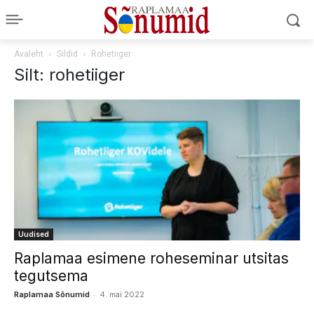
Avaleht
Sildid
Rohetiiger
Silt: rohetiiger
Uudised
Raplamaa esimene roheseminar utsitas
tegutsema
-
Raplamaa Sõnumid
4. mai 2022