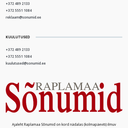
+372 489 2133
+372 5551 1084
reklaam@sonumid.ee
KUULUTUSED
+372 489 2133
+372 5551 1084
kuulutused@sonumid.ee
Ajaleht Raplamaa Sõnumid on kord nädalas (kolmapäeviti) ilmuv