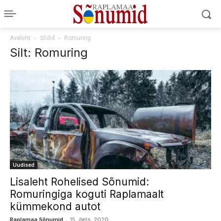
Avaleht
Sildid
Romuring
Silt: Romuring
Uudised
Lisaleht Rohelised Sõnumid:
Romuringiga koguti Raplamaalt
kümmekond autot
-
Raplamaa Sõnumid
15. dets. 2020