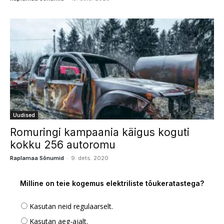
Uudised
Romuringi kampaania käigus koguti
kokku 256 autoromu
-
Raplamaa Sõnumid
9. dets. 2020
Milline on teie kogemus elektriliste tõukeratastega?
Kasutan neid regulaarselt.
Kasutan aeg-ajalt.