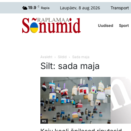
Laupäev, 8 aug 2026
19.9
C
Transport
Rapla
Uudised
Sport
Avaleht
Sildid
Sada maja
Silt: sada maja
RS