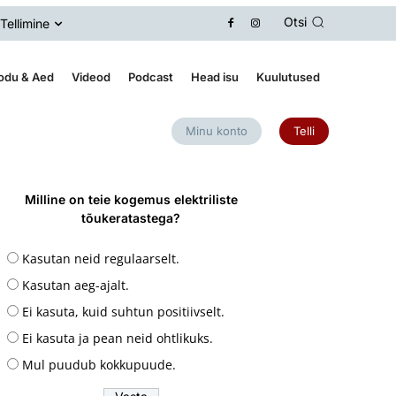
Otsi
Tellimine
odu & Aed
Videod
Podcast
Head isu
Kuulutused
Minu konto
Telli
Milline on teie kogemus elektriliste
tõukeratastega?
Kasutan neid regulaarselt.
Kasutan aeg-ajalt.
Ei kasuta, kuid suhtun positiivselt.
Ei kasuta ja pean neid ohtlikuks.
Mul puudub kokkupuude.