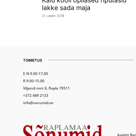
Kaiu kooli õpilased riputasid
lakke sada maja
21. veebr 2018
TOIMETUS
E-N 9.00-17.00
R 9.00-15.00
Viljandi mnt 6, Rapla 79511
+372 489 2133
info@sonumid.ee
Ajaleht Rap