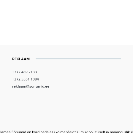
REKLAAM
+372 489 2133
+372 5551 1084
reklaam@sonumid.ee
lamaa Sõnumid on kord nädalas (kolmapäeviti) ilmuv poliitiliselt ja majandusliku