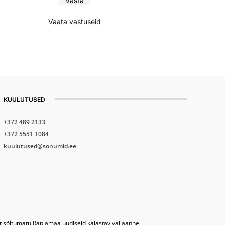
Vaata vastuseid
KUULUTUSED
+372 489 2133
+372 5551 1084
kuulutused@sonumid.ee
lt sõltumatu Raplamaa uudiseid kajastav väljaanne.