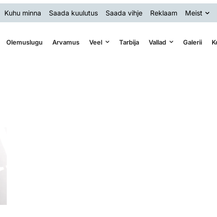
Kuhu minna
Saada kuulutus
Saada vihje
Reklaam
Meist
Olemuslugu
Arvamus
Veel
Tarbija
Vallad
Galerii
K