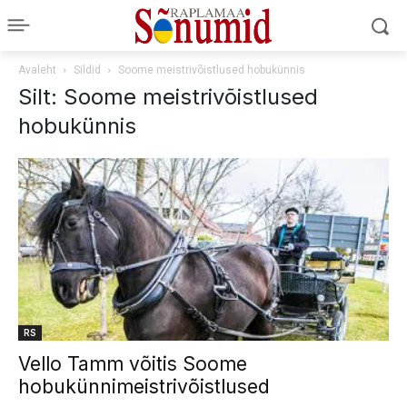
Avaleht
Sildid
Soome meistrivõistlused hobukünnis
Silt: Soome meistrivõistlused
hobukünnis
RS
Vello Tamm võitis Soome
hobukünnimeistrivõistlused