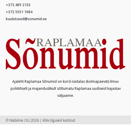
+372 489 2133
+372 5551 1084
kuulutused@sonumid.ee
Ajaleht Raplamaa Sõnumid on kord nädalas (kolmapäeviti) ilmuv
poliitiliselt ja majanduslikult sõltumatu Raplamaa uudiseid kajastav
väljaanne.
© Nädaline OÜ 2026 | Kõik õigused kaitstud