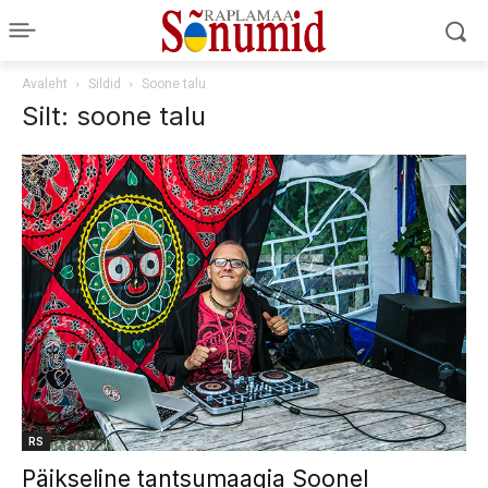
Avaleht
Sildid
Soone talu
Silt: soone talu
RS
Päikseline tantsumaagia Soonel