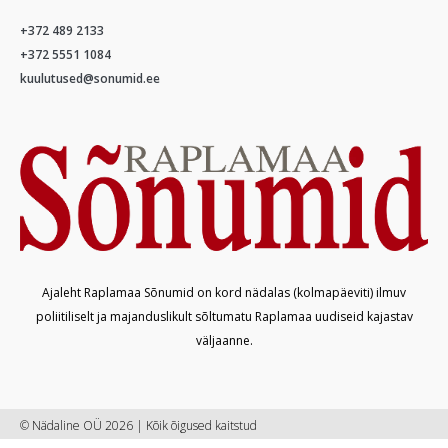
+372 489 2133
+372 5551 1084
kuulutused@sonumid.ee
Ajaleht Raplamaa Sõnumid on kord nädalas (kolmapäeviti) ilmuv
poliitiliselt ja majanduslikult sõltumatu Raplamaa uudiseid kajastav
väljaanne.
© Nädaline OÜ 2026 | Kõik õigused kaitstud