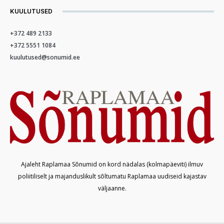
KUULUTUSED
+372 489 2133
+372 5551 1084
kuulutused@sonumid.ee
Ajaleht Raplamaa Sõnumid on kord nädalas (kolmapäeviti) ilmuv
poliitiliselt ja majanduslikult sõltumatu Raplamaa uudiseid kajastav
väljaanne.