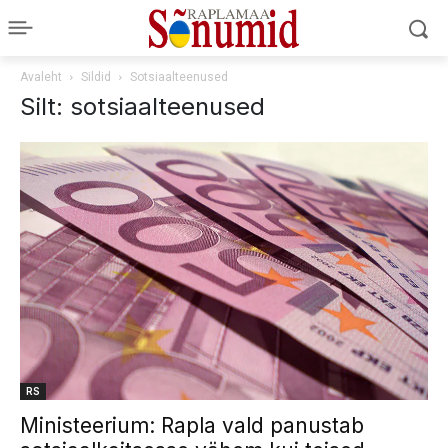
Avaleht
Sildid
Sotsiaalteenused
Silt: sotsiaalteenused
RS
Ministeerium: Rapla vald panustab