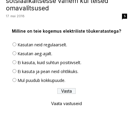
sotsiaalkaitsesse vähem kui teised
omavalitsused
17. mai 2018
5
Milline on teie kogemus elektriliste tõukeratastega?
Kasutan neid regulaarselt.
Kasutan aeg-ajalt.
Ei kasuta, kuid suhtun positiivselt.
Ei kasuta ja pean neid ohtlikuks.
Mul puudub kokkupuude.
Vaata vastuseid