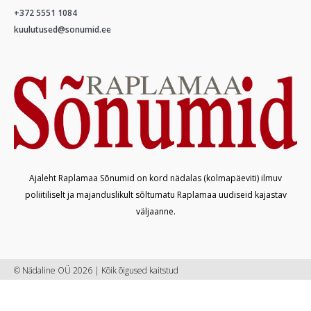
+372 5551 1084
kuulutused@sonumid.ee
Ajaleht Raplamaa Sõnumid on kord nädalas (kolmapäeviti) ilmuv
poliitiliselt ja majanduslikult sõltumatu Raplamaa uudiseid kajastav
väljaanne.
© Nädaline OÜ 2026 | Kõik õigused kaitstud