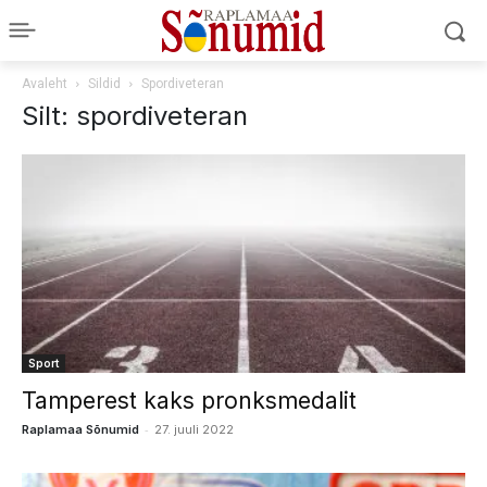
Avaleht
Sildid
Spordiveteran
Silt: spordiveteran
Sport
Tamperest kaks pronksmedalit
-
Raplamaa Sõnumid
27. juuli 2022