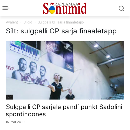
Avaleht
Sildid
Sulgpalli GP sarja finaaletapp
Silt: sulgpalli GP sarja finaaletapp
RS
Sulgpalli GP sarjale pandi punkt Sadolini
spordihoones
15. mai 2019