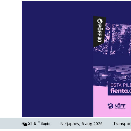
Neljapäev, 6 aug 2026
21.6
C
Transpor
Rapla