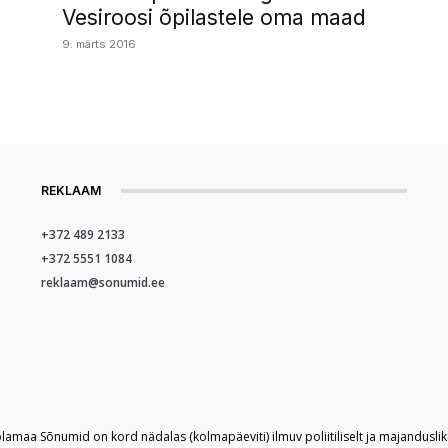
Vesiroosi õpilastele oma maad
9. märts 2016
REKLAAM
+372 489 2133
+372 5551 1084
reklaam@sonumid.ee
plamaa Sõnumid on kord nädalas (kolmapäeviti) ilmuv poliitiliselt ja majandusli