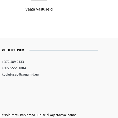
Vaata vastuseid
KUULUTUSED
+372 489 2133
+372 5551 1084
kuulutused@sonumid.ee
kult sõltumatu Raplamaa uudiseid kajastav väljaanne.