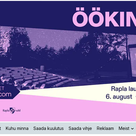
t
Kuhu minna
Saada kuulutus
Saada vihje
Reklaam
Meist