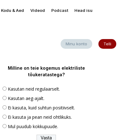
Kodu & Aed
Videod
Podcast
Head isu
Minu konto
Telli
Milline on teie kogemus elektriliste
tõukeratastega?
Kasutan neid regulaarselt.
Kasutan aeg-ajalt.
Ei kasuta, kuid suhtun positiivselt.
Ei kasuta ja pean neid ohtlikuks.
Mul puudub kokkupuude.