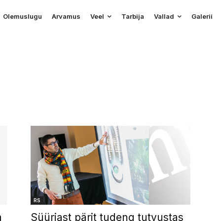
Olemuslugu
Arvamus
Veel
Tarbija
Vallad
Galerii
RS
Süüriast pärit tudeng tutvustas
a