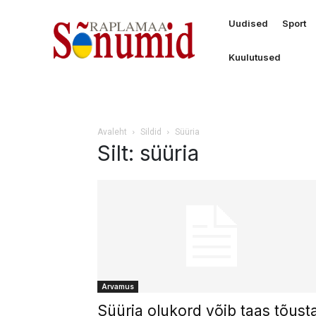
Uudised
Sport
Kuulutused
Avaleht
Sildid
Süüria
Silt: süüria
Arvamus
Süüria olukord võib taas tõust