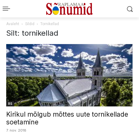
Avaleht
Sildid
Tornikellad
Silt: tornikellad
RS
Kirikul mõlgub mõttes uute tornikellade
soetamine
7. nov. 2018