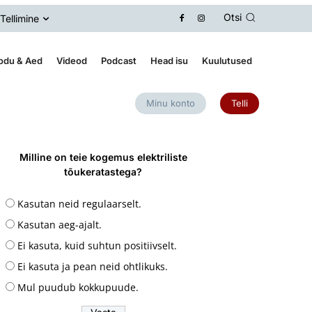
Otsi
Tellimine
odu & Aed
Videod
Podcast
Head isu
Kuulutused
Minu konto
Telli
Milline on teie kogemus elektriliste
tõukeratastega?
Kasutan neid regulaarselt.
Kasutan aeg-ajalt.
Ei kasuta, kuid suhtun positiivselt.
Ei kasuta ja pean neid ohtlikuks.
Mul puudub kokkupuude.