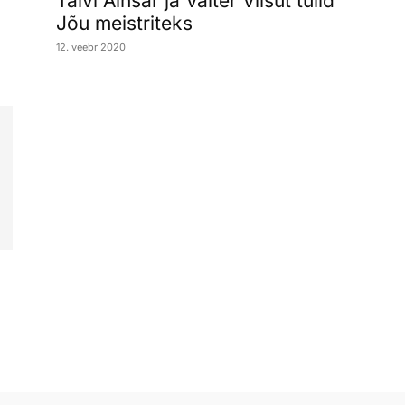
Talvi Ainsar ja Valter Viisut tulid
Jõu meistriteks
12. veebr 2020