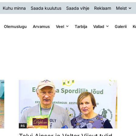
Kuhu minna
Saada kuulutus
Saada vihje
Reklaam
Meist
Olemuslugu
Arvamus
Veel
Tarbija
Vallad
Galerii
K
RS