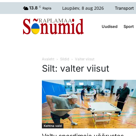
Laupäev, 8 aug 2026
13.8
C
Transport
Rapla
Uudised
Sport
Avaleht
Sildid
Valter viisut
Silt: valter viisut
Kehtna vald