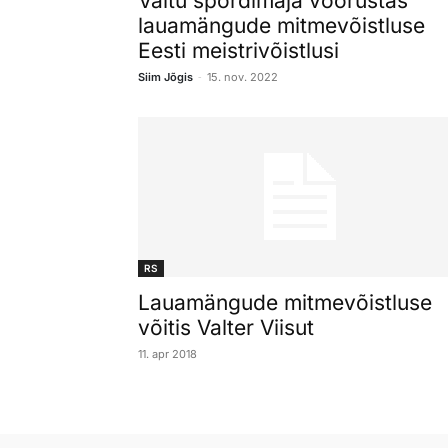
Valtu spordimaja võõrustas
lauamängude mitmevõistluse
Eesti meistrivõistlusi
-
Siim Jõgis
15. nov. 2022
RS
Lauamängude mitmevõistluse
võitis Valter Viisut
11. apr 2018