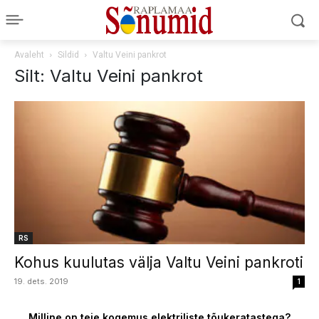
Avaleht
Sildid
Valtu Veini pankrot
Silt: Valtu Veini pankrot
RS
Kohus kuulutas välja Valtu Veini pankroti
19. dets. 2019
1
Milline on teie kogemus elektriliste tõukeratastega?