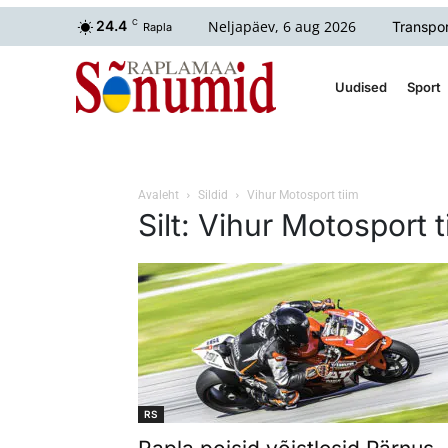
Neljapäev, 6 aug 2026
24.4
C
Transpor
Rapla
Uudised
Sport
Avaleht
Sildid
Vihur Motosport tiim
Silt: Vihur Motosport t
RS