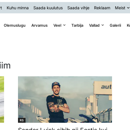
t
Kuhu minna
Saada kuulutus
Saada vihje
Reklaam
Meist
Olemuslugu
Arvamus
Veel
Tarbija
Vallad
Galerii
K
iim
RS