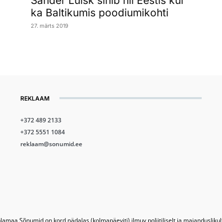
Sander Luisk sihib nii Eestis kui
ka Baltikumis poodiumikohti
27. märts 2019
REKLAAM
+372 489 2133
+372 5551 1084
reklaam@sonumid.ee
lamaa Sõnumid on kord nädalas (kolmapäeviti) ilmuv poliitiliselt ja majandusliku