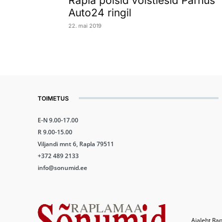
Rapla poisid võistlesid Pärnus
Auto24 ringil
22. mai 2019
TOIMETUS
E-N 9.00-17.00
R 9.00-15.00
Viljandi mnt 6, Rapla 79511
+372 489 2133
info@sonumid.ee
Ajaleht Rap