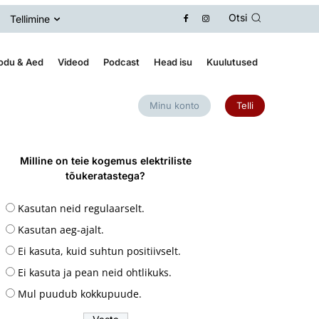
Otsi
Tellimine
odu & Aed
Videod
Podcast
Head isu
Kuulutused
Minu konto
Telli
Milline on teie kogemus elektriliste
tõukeratastega?
Kasutan neid regulaarselt.
Kasutan aeg-ajalt.
Ei kasuta, kuid suhtun positiivselt.
Ei kasuta ja pean neid ohtlikuks.
Mul puudub kokkupuude.