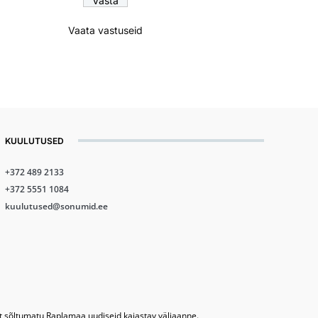
Vaata vastuseid
KUULUTUSED
+372 489 2133
+372 5551 1084
kuulutused@sonumid.ee
lt sõltumatu Raplamaa uudiseid kajastav väljaanne.