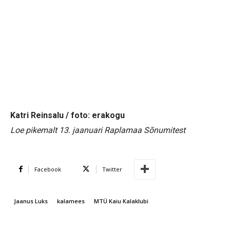
Katri Reinsalu / foto: erakogu
Loe pikemalt 13. jaanuari Raplamaa Sõnumitest
Facebook
Twitter
Jaanus Luks
kalamees
MTÜ Kaiu Kalaklubi