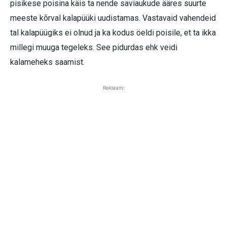
pisikese poisina käis ta nende saviaukude ääres suurte
meeste kõrval kalapüüki uudistamas. Vastavaid vahendeid
tal kalapüügiks ei olnud ja ka kodus öeldi poisile, et ta ikka
millegi muuga tegeleks. See pidurdas ehk veidi
kalameheks saamist.
Reklaam: