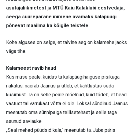
asutajaliikmetest ja MTÜ Kaiu Kalaklubi eestvedaja,
seega suurepärane inimene avamaks kalapüügi
põnevat maailma ka kõigile teistele.
Kohe alguses on selge, et talvine aeg on kalamehe jaoks
väga tihe.
Kalameest ravib haud
Küsimuse peale, kuidas ta kalapüügihaiguse pisikuga
nakatus, naerab Jaanus ja ütleb, et kahtlustas seda
küsimust. Ta on selle peale mõelnud, kuid tõdeb, et head
vastust tal varrukast võtta ei ole. Loksal sündinud Jaanus
meenutab oma sünnipaiga tellisetehast ja selle taga
asunud saviauke.
„Seal mehed püüdsid kala,“ meenutab ta. Juba päris