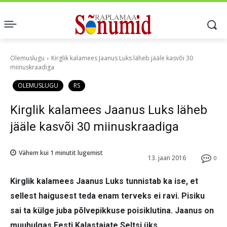
Olemuslugu
Kirglik kalamees Jaanus Luks läheb jääle kasvõi 30
miinuskraadiga
OLEMUSLUGU
RS
Kirglik kalamees Jaanus Luks läheb
jääle kasvõi 30 miinuskraadiga
Vähem kui 1
minutit lugemist
13. jaan 2016
0
Kirglik kalamees Jaanus Luks tunnistab ka ise, et
sellest haigusest teda enam terveks ei ravi. Pisiku
sai ta külge juba põlvepikkuse poisiklutina.
Jaanus on
muuhulgas Eesti Kalastajate Seltsi üks