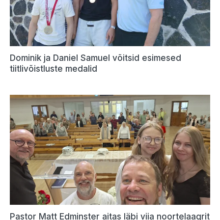
Dominik ja Daniel Samuel võitsid esimesed
tiitlivõistluste medalid
Pastor Matt Edminster aitas läbi viia noortelaagrit