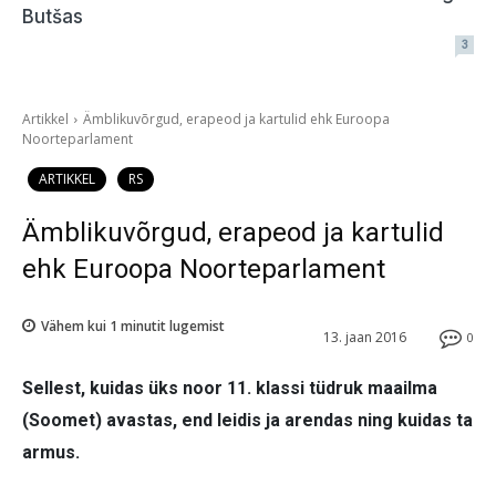
Butšas
3