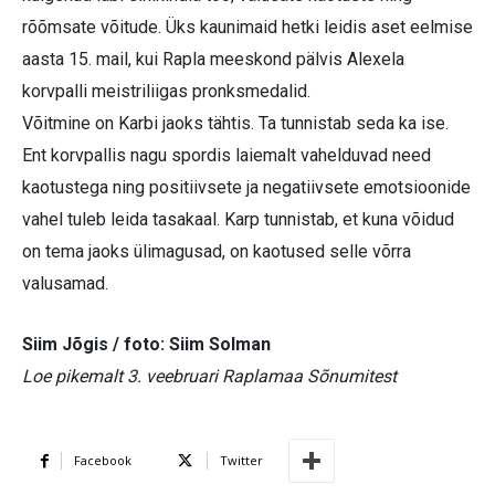
rõõmsate võitude. Üks kaunimaid hetki leidis aset eelmise
aasta 15. mail, kui Rapla meeskond pälvis Alexela
korvpalli meistriliigas pronksmedalid.
Võitmine on Karbi jaoks tähtis. Ta tunnistab seda ka ise.
Ent korvpallis nagu spordis laiemalt vahelduvad need
kaotustega ning positiivsete ja negatiivsete emotsioonide
vahel tuleb leida tasakaal. Karp tunnistab, et kuna võidud
on tema jaoks ülimagusad, on kaotused selle võrra
valusamad.
Siim Jõgis / foto: Siim Solman
Loe pikemalt 3. veebruari Raplamaa Sõnumitest
Facebook
Twitter