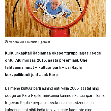
Vähem kui 1
minutit lugemist
Kultuurkapitali Raplamaa ekspertgrupp jagas reede
õhtul Alu mõisas 2015. aasta preemiaid. Ühe
tähtsaima neist – kultuuripärli – sai Rapla
korvpallikooli juht Jaak Karp.
Esimene kultuuripärli auhind anti välja 2006. aastal ning
seega on Karp Rapla maakonna kümnes kultuuripärl. Tema
tegevus Rapla korvpallimeeskonna mänedžerina on
kulgenud läbi sihikindla töö, valusate kaotuste ning