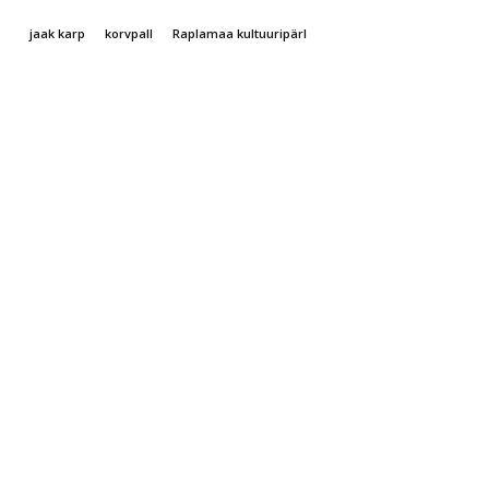
jaak karp
korvpall
Raplamaa kultuuripärl