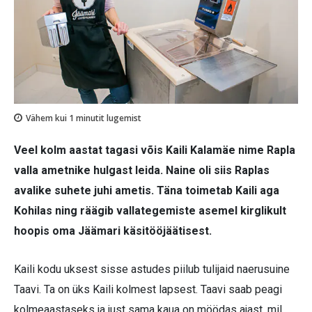
Vähem kui 1
minutit lugemist
Veel kolm aastat tagasi võis Kaili Kalamäe nime Rapla
valla ametnike hulgast leida. Naine oli siis Raplas
avalike suhete juhi ametis. Täna toimetab Kaili aga
Kohilas ning räägib vallategemiste asemel kirglikult
hoopis oma Jäämari käsitööjäätisest.
Kaili kodu uksest sisse astudes piilub tulijaid naerusuine
Taavi. Ta on üks Kaili kolmest lapsest. Taavi saab peagi
kolmeaastaseks ja just sama kaua on möödas ajast, mil