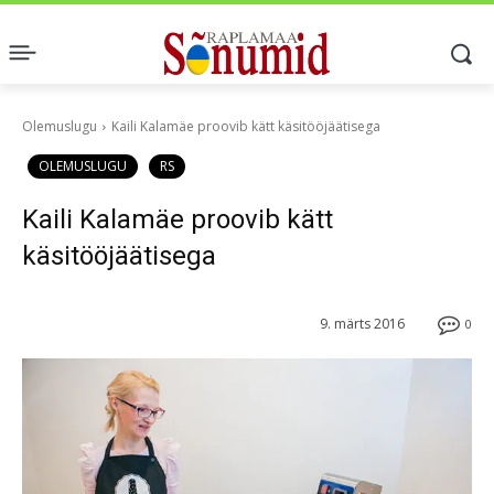
Olemuslugu
Kaili Kalamäe proovib kätt käsitööjäätisega
OLEMUSLUGU
RS
Kaili Kalamäe proovib kätt
käsitööjäätisega
9. märts 2016
0