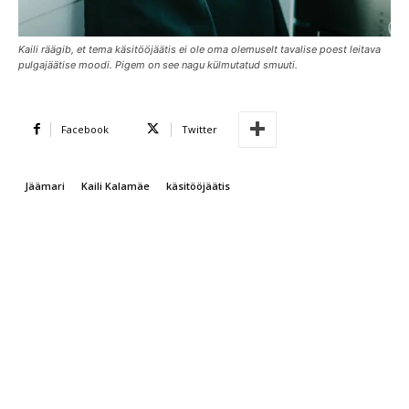
Kaili räägib, et tema käsitööjäätis ei ole oma olemuselt tavalise poest leitava
pulgajäätise moodi. Pigem on see nagu külmutatud smuuti.
Facebook
Twitter
Jäämari
Kaili Kalamäe
käsitööjäätis