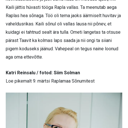
Kaili jättis hüvasti tööga Rapla vallas. Ta meenutab aega
Raplas hea sõnaga. Töö oli tema jaoks äärmiselt huvitav ja
vaheldusrikas. Kaili sõnul oli vallas lausa nii põnev, et
kuidagi ei tahtnud sealt ära tulla. Ometi langetas ta otsuse
pärast Taavit ka kolmas laps saada ja nii ongi ta siiani
pigem koduseks jäänud. Vahepeal on tegus naine loonud
aga oma ettevõtte.
Katri Reinsalu / fotod: Siim Solman
Loe pikemalt 9. märtsi Raplamaa Sõnumitest