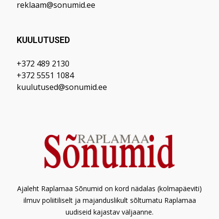
reklaam@sonumid.ee
KUULUTUSED
+372 489 2130
+372 5551 1084
kuulutused@sonumid.ee
Ajaleht Raplamaa Sõnumid on kord nädalas (kolmapäeviti)
ilmuv poliitiliselt ja majanduslikult sõltumatu Raplamaa
uudiseid kajastav väljaanne.