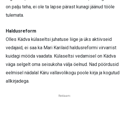
on palju teha, ei ole ta lapse pärast kunagi jäänud tööle
tulemata.
Haldusreform
Olles Kädva külaseltsi juhatuse liige ja üks aktiivseid
vedajaid, ei saa ka Mari Karilaid haldusreformi virvarrist
kuidagi mööda vaadata. Külaseltsi vedamisel on Kädva
väga selgelt oma seisukoha välja öelnud. Nad pöördusid
eelmisel nädalal Käru vallavolikogu poole kirja ja kogutud
allkirjadega.
Reklaam: