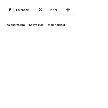
Facebook
Twitter
haldusreform
Kädva küla
Mari Karilaid