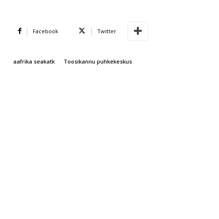
Facebook
Twitter
aafrika seakatk
Toosikannu puhkekeskus