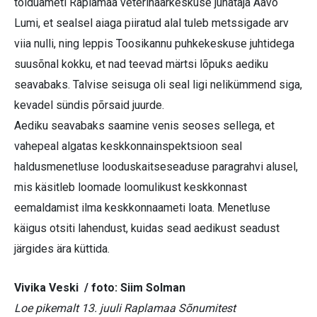
toiduameti Raplamaa veterinaarkeskuse juhataja Aavo
Lumi, et sealsel aiaga piiratud alal tuleb metssigade arv
viia nulli, ning leppis Toosikannu puhkekeskuse juhtidega
suusõnal kokku, et nad teevad märtsi lõpuks aediku
seavabaks. Talvise seisuga oli seal ligi nelikümmend siga,
kevadel sündis põrsaid juurde.
Aediku seavabaks saamine venis seoses sellega, et
vahepeal algatas keskkonnainspektsioon seal
haldusmenetluse looduskaitseseaduse paragrahvi alusel,
mis käsitleb loomade loomulikust keskkonnast
eemaldamist ilma keskkonnaameti loata. Menetluse
käigus otsiti lahendust, kuidas sead aedikust seadust
järgides ära küttida.
Vivika Veski / foto: Siim Solman
Loe pikemalt 13. juuli Raplamaa Sõnumitest