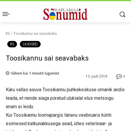
RS
Toosikannu sai seavabaks
RS
UUDISED
Toosikannu sai seavabaks
Vähem kui 1
minutit lugemist
13. juuli 2016
0
Käru vallas asuva Toosikannu puhkekeskuse omanik andis
teada, et nende aiaga piiratud ulukialal elus metssigu
enam ei leidu.
Kui Toosikannu loomapargis tänavu veebruaris kütiti
esimesed katkunakkusega sead, ütles veterinaar- ja