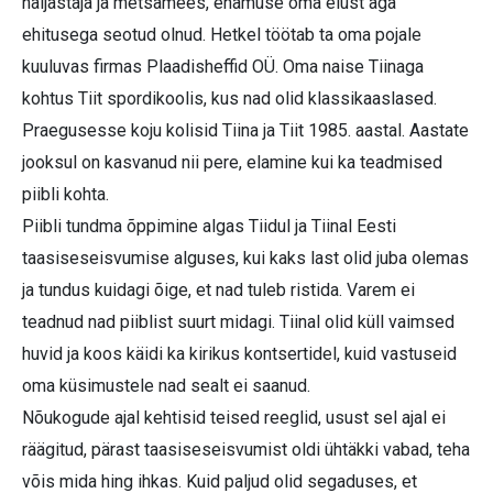
haljastaja ja metsamees, enamuse oma elust aga
ehitusega seotud olnud. Hetkel töötab ta oma pojale
kuuluvas firmas Plaadisheffid OÜ. Oma naise Tiinaga
kohtus Tiit spordikoolis, kus nad olid klassikaaslased.
Praegusesse koju kolisid Tiina ja Tiit 1985. aastal. Aastate
jooksul on kasvanud nii pere, elamine kui ka teadmised
piibli kohta.
Piibli tundma õppimine algas Tiidul ja Tiinal Eesti
taasiseseisvumise alguses, kui kaks last olid juba olemas
ja tundus kuidagi õige, et nad tuleb ristida. Varem ei
teadnud nad piiblist suurt midagi. Tiinal olid küll vaimsed
huvid ja koos käidi ka kirikus kontsertidel, kuid vastuseid
oma küsimustele nad sealt ei saanud.
Nõukogude ajal kehtisid teised reeglid, usust sel ajal ei
räägitud, pärast taasiseseisvumist oldi ühtäkki vabad, teha
võis mida hing ihkas. Kuid paljud olid segaduses, et