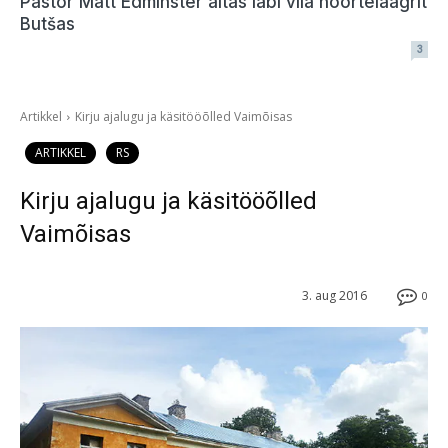
Pastor Matt Edminster aitas läbi viia noortelaagrit
Butšas
3