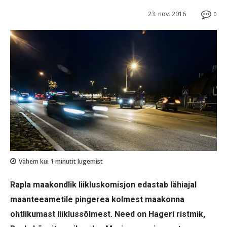
23. nov. 2016
0
Vähem kui 1
minutit lugemist
Rapla maakondlik liikluskomisjon edastab lähiajal
maanteeametile pingerea kolmest maakonna
ohtlikumast liiklussõlmest. Need on Hageri ristmik,