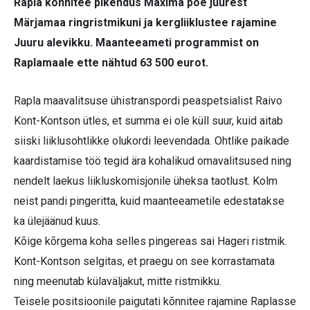
Rapla kõnnitee pikendus Maxima poe juurest
Märjamaa ringristmikuni ja kergliiklustee rajamine
Juuru alevikku. Maanteeameti programmist on
Raplamaale ette nähtud 63 500 eurot.
Rapla maavalitsuse ühistranspordi peaspetsialist Raivo
Kont-Kontson ütles, et summa ei ole küll suur, kuid aitab
siiski liiklusohtlikke olukordi leevendada. Ohtlike paikade
kaardistamise töö tegid ära kohalikud omavalitsused ning
nendelt laekus liikluskomisjonile üheksa taotlust. Kolm
neist pandi pingeritta, kuid maanteeametile edestatakse
ka ülejäänud kuus.
Kõige kõrgema koha selles pingereas sai Hageri ristmik.
Kont-Kontson selgitas, et praegu on see korrastamata
ning meenutab külaväljakut, mitte ristmikku.
Teisele positsioonile paigutati kõnnitee rajamine Raplasse