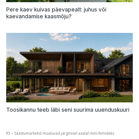
Pere kaev kuivas päevapealt: juhus või
kaevandamise kaasmõju?
Toosikannu teeb läbi seni suurima uuenduskuuri