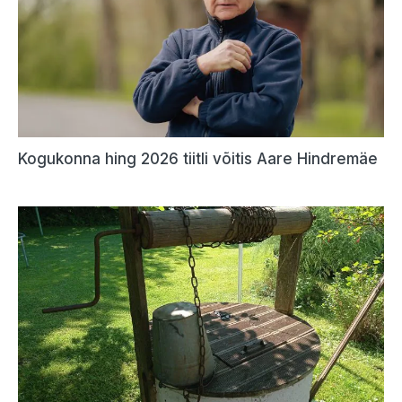
Kogukonna hing 2026 tiitli võitis Aare Hindremäe