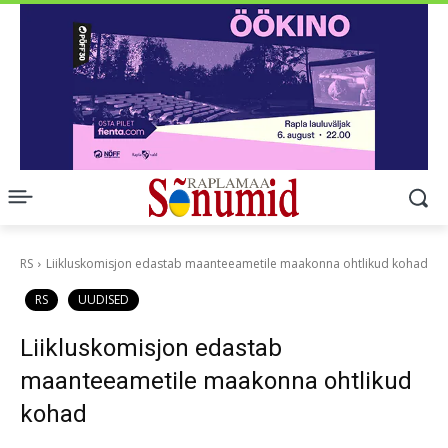
RS
Liikluskomisjon edastab maanteeametile maakonna ohtlikud kohad
RS
UUDISED
Liikluskomisjon edastab
maanteeametile maakonna ohtlikud
kohad