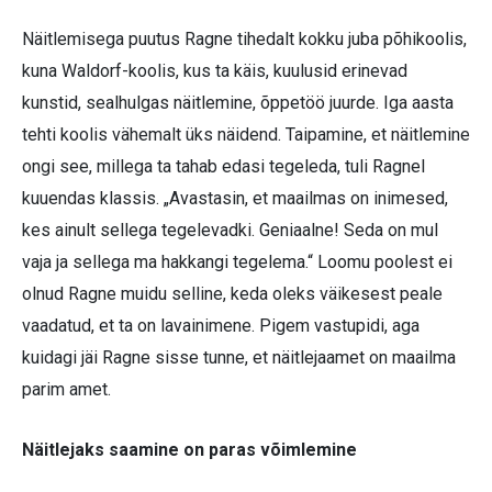
Näitlemisega puutus Ragne tihedalt kokku juba põhikoolis,
kuna Waldorf-koolis, kus ta käis, kuulusid erinevad
kunstid, sealhulgas näitlemine, õppetöö juurde. Iga aasta
tehti koolis vähemalt üks näidend. Taipamine, et näitlemine
ongi see, millega ta tahab edasi tegeleda, tuli Ragnel
kuuendas klassis. „Avastasin, et maailmas on inimesed,
kes ainult sellega tegelevadki. Geniaalne! Seda on mul
vaja ja sellega ma hakkangi tegelema.“ Loomu poolest ei
olnud Ragne muidu selline, keda oleks väikesest peale
vaadatud, et ta on lavainimene. Pigem vastupidi, aga
kuidagi jäi Ragne sisse tunne, et näitlejaamet on maailma
parim amet.
Näitlejaks saamine on paras võimlemine