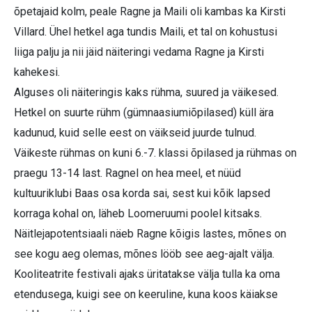
õpetajaid kolm, peale Ragne ja Maili oli kambas ka Kirsti
Villard. Ühel hetkel aga tundis Maili, et tal on kohustusi
liiga palju ja nii jäid näiteringi vedama Ragne ja Kirsti
kahekesi.
Alguses oli näiteringis kaks rühma, suured ja väikesed.
Hetkel on suurte rühm (gümnaasiumiõpilased) küll ära
kadunud, kuid selle eest on väikseid juurde tulnud.
Väikeste rühmas on kuni 6.-7. klassi õpilased ja rühmas on
praegu 13-14 last. Ragnel on hea meel, et nüüd
kultuuriklubi Baas osa korda sai, sest kui kõik lapsed
korraga kohal on, läheb Loomeruumi poolel kitsaks.
Näitlejapotentsiaali näeb Ragne kõigis lastes, mõnes on
see kogu aeg olemas, mõnes lööb see aeg-ajalt välja.
Kooliteatrite festivali ajaks üritatakse välja tulla ka oma
etendusega, kuigi see on keeruline, kuna koos käiakse