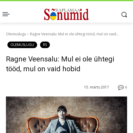
Olemuslugu
Ragne Veensalu: Mul ei ole ühtegi tööd, mul on vaid...
OLEMUSLUGU
RS
Ragne Veensalu: Mul ei ole ühtegi
tööd, mul on vaid hobid
15. märts 2017
0