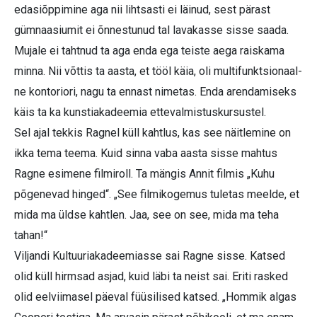
edasiõppimine aga nii lihtsasti ei läinud, sest pärast
gümnaasiumit ei õnnestunud tal lavakasse sisse saada.
Mujale ei tahtnud ta aga enda ega teiste aega raiskama
minna. Nii võttis ta aasta, et tööl käia, oli multifunktsionaal­
ne kontoriori, nagu ta ennast nimetas. Enda arendamiseks
käis ta ka kunstiakadeemia ettevalmistuskursustel.
Sel ajal tekkis Ragnel küll kahtlus, kas see näitlemine on
ikka tema teema. Kuid sinna vaba aasta sisse mahtus
Ragne esimene filmiroll. Ta mängis Annit filmis „Kuhu
põgenevad hinged“. „See filmikogemus tuletas meelde, et
mida ma üldse kahtlen. Jaa, see on see, mida ma teha
tahan!“
Viljandi Kultuuriakadeemiasse sai Ragne sisse. Katsed
olid küll hirmsad asjad, kuid läbi ta neist sai. Eriti rasked
olid eelviimasel päeval füüsilised katsed. „Hommik algas