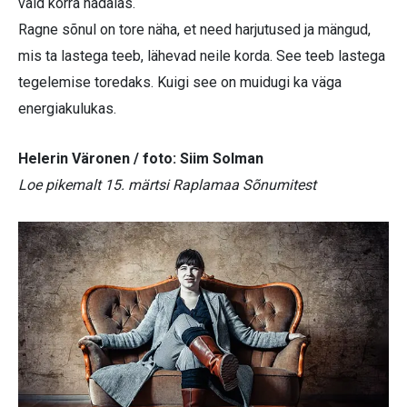
vaid korra nädalas.
Ragne sõnul on tore näha, et need harjutused ja mängud,
mis ta lastega teeb, lähevad neile korda. See teeb lastega
tegelemise toredaks. Kuigi see on muidugi ka väga
energiakulukas.
Helerin Väronen / foto: Siim Solman
Loe pikemalt 15. märtsi Raplamaa Sõnumitest