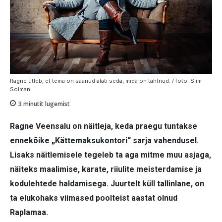
Ragne ütleb, et tema on saanud alati seda, mida on tahtnud. / foto: Siim
Solman
3
minutit lugemist
Ragne Veensalu on näitleja, keda praegu tuntakse
ennekõike „Kättemaksukontori“ sarja vahendusel.
Lisaks näitlemisele tegeleb ta aga mitme muu asjaga,
näiteks maalimise, karate, riiulite meisterdamise ja
kodulehtede haldamisega. Juurtelt küll tallinlane, on
ta elukohaks viimased poolteist aastat olnud
Raplamaa.