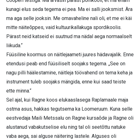
Cooperi testiga. Ma arvasin pärast põhikooli, et ma enam
kunagi elus seda tegema ei pea. Ma ei salli jooksmist. Ära
ma aga selle jooksin. Me omavaheline nali oli, et me ei käi
mitte näiteõppes, vaid kultuurikallakuga spordikoolis.
Pärast neid katseid ei suutnud ma nädal aega normaalselt
liikuda.“
Füüsiline koormus on näitlejaameti juures hädavajalik. Enne
etendusi peab end füüsiliselt soojaks tegema. „See on
nagu pilli häälestamine, näitleja töövahend on tema keha ja
instrument tuleb soojaks mängida, enne kui saad teiste
ette minna.“
Sel ajal, kui Ragne koos elukaaslasega Raplamaale maja
ostma asus, hakkas tegutsema ka Loomeruum. Kuna selle
eestvedaja Maili Metssalu on Ragne kursaõde ja Ragne oli
alustanud vabakutselise elu ning tal oli seetõttu natuke
vaba aega, sai alguse näitering lastele. Alguses oli