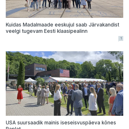
Kuidas Madalmaade eeskujul saab Järvakandist
veelgi tugevam Eesti klaasipealinn
1
USA suursaadik mainis iseseisvuspäeva kõnes