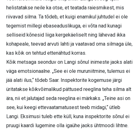
helistatakse neile ka otse, et teatada raiesmikest, mis
riivavad silma. Ta tõdeb, et kuigi enamikul juhtudel ei ole
tegemist millegi ebaseaduslikuga, ei võta nad kunagi
selliseid kõnesid liiga kergekäeliselt ning lähevad ikka
kohapeale, teevad arvuti lahti ja vaatavad oma silmaga üle,
kas kõik on tehtud ettenähtud korras.
Kõik metsaga seonduv on Langi sõnul inimeste jaoks alati
väga emotsionaalne. „See ei ole muruniitmine, tulemus ei
jää alati ilus,“ tõdeb Saar. Inspektorite kogemuse järgi
üritatakse kõikvõimalikud pättused reeglina teha silma alt
ära, nii et jalutajad seda reeglina ei märkaks. „Teine asi on
see, kui keegi ettevaatamatusest teeb midagi,“ ütleb
Langi. Eksimusi tuleb ette küll, kuna inspektorite sõnul ei
pruugi kaardi lugemine olla igaühe jaoks ühtmoodi lihtne.