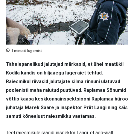
1
minutit lugemist
Tähelepanelikud jalutajad märkasid, et ühel maatükil
Kodila kandis on hiljaaegu lageraiet tehtud.
Raiesmikul riivasid jalutajate silma rinnuni ulatuvad
poolenisti maha raiutud puutüved. Raplamaa Sõnumid
võttis kaasa keskkonnainspektsiooni Raplamaa büroo
juhataja Marek Saare ja inspektor Priit Langi ning käis
samuti kõnealust raiesmikku vaatamas.
Teel raiesmikule räägib inspektor Langi, et aeg-ajalt