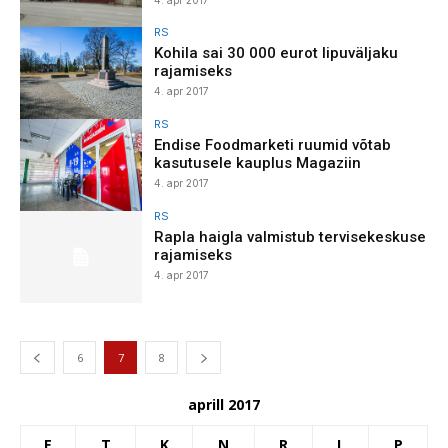
RS
Kohila sai 30 000 eurot lipuväljaku
rajamiseks
4. apr 2017
RS
Endise Foodmarketi ruumid võtab
kasutusele kauplus Magaziin
4. apr 2017
RS
Rapla haigla valmistub tervisekeskuse
rajamiseks
4. apr 2017
6
7
8
aprill 2017
E
T
K
N
R
L
P