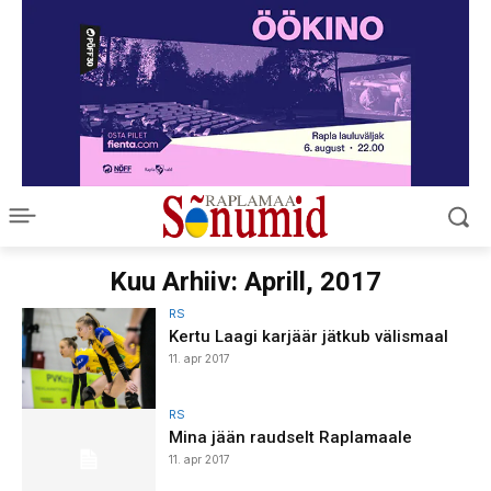
Kuu Arhiiv: Aprill, 2017
RS
Kertu Laagi karjäär jätkub välismaal
11. apr 2017
RS
Mina jään raudselt Raplamaale
11. apr 2017