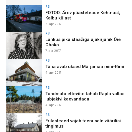
RS
FOTOD: Ärev päästeteade Kehtnast,
Kalbu külast
8. apr 2017
RS
Lahkus pika staažiga ajakirjanik Õie
Ohaka
7. apr 2017
RS
Täna avab uksed Märjamaa mini-Rimi
4. apr 2017
RS
Tundmatu ettevõte tahab Rapla vallas
lubjakivi kaevandada
4. apr 2017
RS
Erilasteaed vajab teenusele väärilisi
tingimusi
4. apr 2017