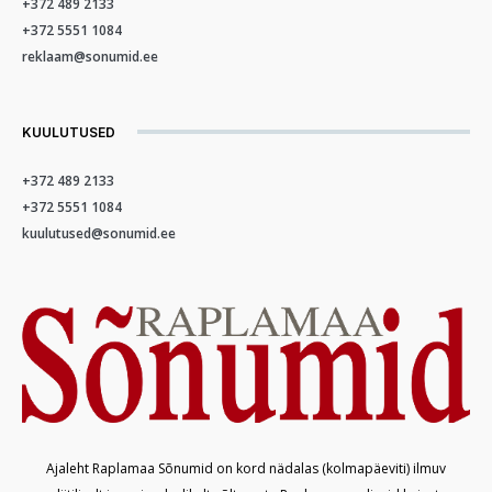
+372 489 2133
+372 5551 1084
reklaam@sonumid.ee
KUULUTUSED
+372 489 2133
+372 5551 1084
kuulutused@sonumid.ee
Ajaleht Raplamaa Sõnumid on kord nädalas (kolmapäeviti) ilmuv