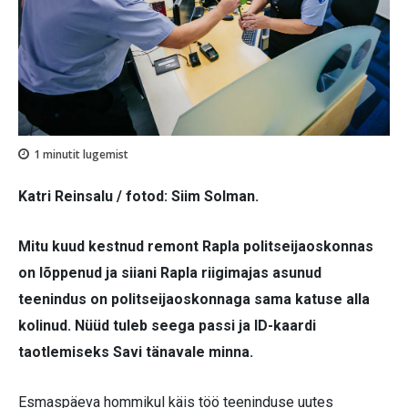
1
minutit lugemist
Katri Reinsalu / fotod: Siim Solman.
Mitu kuud kestnud remont Rapla politseijaoskonnas
on lõppenud ja siiani Rapla riigimajas asunud
teenindus on politseijaoskonnaga sama katuse alla
kolinud. Nüüd tuleb seega passi ja ID-kaar­di
taotlemiseks Savi tänavale minna.
Esmaspäeva hommikul käis töö teeninduse uutes