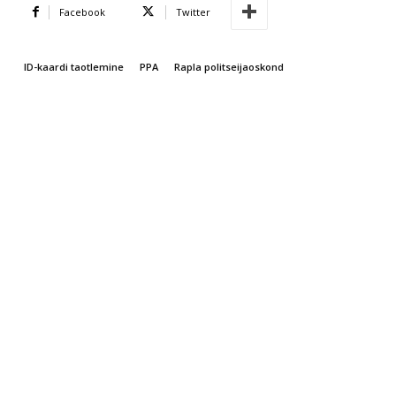
Facebook
Twitter
ID-kaar­di taotlemine
PPA
Rapla politseijaoskond