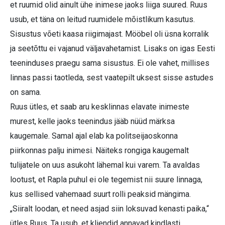
et ruumid olid ainult ühe inimese jaoks liiga suured. Ruus
usub, et täna on leitud ruumidele mõistlikum kasutus.
Sisustus võeti kaasa riigimajast. Mööbel oli üsna korralik
ja seetõttu ei vajanud väljavahetamist. Lisaks on igas Eesti
teeninduses praegu sama sisustus. Ei ole vahet, millises
linnas passi taotleda, sest vaatepilt uksest sisse astudes
on sama.
Ruus ütles, et saab aru kesklinnas elavate inimeste
murest, kelle jaoks teenindus jääb nüüd märksa
kaugemale. Samal ajal elab ka politseijaoskonna
piirkonnas palju inimesi. Näiteks rongiga kaugemalt
tulijatele on uus asukoht lähemal kui varem. Ta avaldas
lootust, et Rapla puhul ei ole tegemist nii suure linnaga,
kus sellised vahemaad suurt rolli peaksid mängima.
„Siiralt loodan, et need asjad siin loksuvad kenasti paika,“
ütles Ruus. Ta usub, et kliendid annavad kindlasti