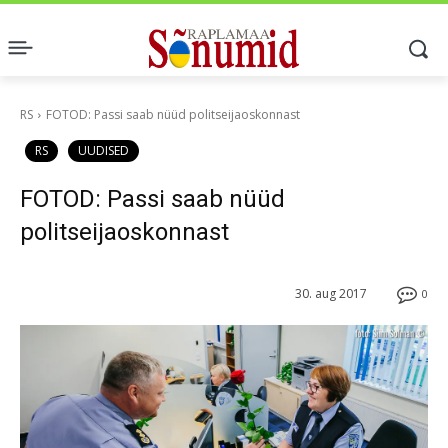
RS
FOTOD: Passi saab nüüd politseijaoskonnast
RS
UUDISED
FOTOD: Passi saab nüüd
politseijaoskonnast
30. aug 2017
0