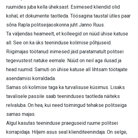
ruumides juba kella üheksast. Esimesed kliendid olid
kohal, et dokumente taotleda. Töösagina taustal ütles paar
sõna Rapla politseijaoskonna juht Janno Ruus.
Ta väljendas heameelt, et kolleegid on nüüd ühise katuse
all. See on ka üks teeninduse kolimise põhjuseid.
Riigimajas töötanud inimesed jäid paratamatult politsei
tegevustest natuke eemale. Nüüd on neil aga ilusad ja
head ruumid. Samuti on ühise katuse all lihtsam töötajate
asendamisi korraldada.
Samas oli kolimise taga ka turvalisuse küsimus. Lisaks
tavalisele passile saab teeninduses taotleda näiteks
relvaluba. On hea, kui need toimingud tehakse politseiga
samas majas.
Algul kasutas teeninduse praeguseid ruume politsei
korrapidaja. Hiljem asus seal klienditeenindaja. On selge,