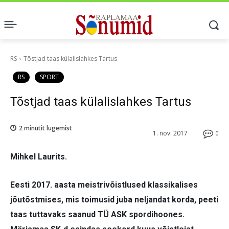
RS
Tõstjad taas külalislahkes Tartus
RS
SPORT
Tõstjad taas külalislahkes Tartus
2
minutit lugemist
1. nov. 2017
0
Mihkel Laurits.
Eesti 2017. aasta meistrivõistlused klassikalises
jõutõstmises, mis toimusid juba neljandat korda, peeti
taas tuttavaks saanud TÜ ASK spordihoones.