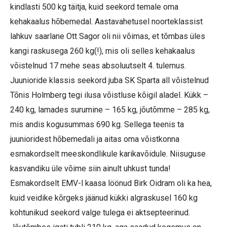
kindlasti 500 kg täitja, kuid seekord temale oma
kehakaalus hõbemedal. Aastavahetusel noorteklassist
lahkuv saarlane Ott Sagor oli nii võimas, et tõmbas üles
kangi raskusega 260 kg(!), mis oli selles kehakaalus
võistelnud 17 mehe seas absoluutselt 4. tulemus.
Juunioride klassis seekord juba SK Sparta all võistelnud
Tõnis Holmberg tegi ilusa võistluse kõigil aladel. Kükk –
240 kg, lamades surumine – 165 kg, jõutõmme – 285 kg,
mis andis kogusummas 690 kg. Sellega teenis ta
juunioridest hõbemedali ja aitas oma võistkonna
esmakordselt meeskondlikule karikavõidule. Niisuguse
kasvandiku üle võime siin ainult uhkust tunda!
Esmakordselt EMV-l kaasa löönud Birk Oidram oli ka hea,
kuid veidike kõrgeks jäänud kükki algraskusel 160 kg
kohtunikud seekord valge tulega ei aktsepteerinud.