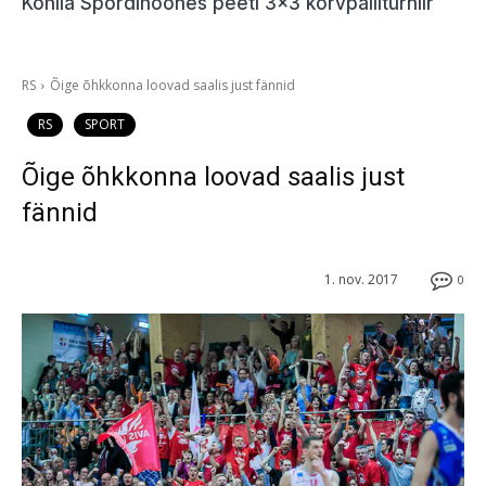
Kohila Spordihoones peeti 3×3 korvpalliturniir