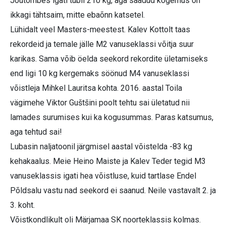
Jõutõmbes igati tubli 210 kg, aga saadud kogemus on
ikkagi tähtsaim, mitte ebaõnn katsetel.
Lühidalt veel Masters-meestest. Kalev Kottolt taas
rekordeid ja temale jälle M2 vanuseklassi võitja suur
karikas. Sama võib öelda seekord rekordite ületamiseks
end ligi 10 kg kergemaks söönud M4 vanuseklassi
võistleja Mihkel Lauritsa kohta. 2016. aastal Toila
vägimehe Viktor Guštšini poolt tehtu sai ületatud nii
lamades surumises kui ka kogusummas. Paras katsumus,
aga tehtud sai!
Lubasin naljatoonil järgmisel aastal võistelda -83 kg
kehakaalus. Meie Heino Maiste ja Kalev Teder tegid M3
vanuseklassis igati hea võistluse, kuid tartlase Endel
Põldsalu vastu nad seekord ei saanud. Neile vastavalt 2. ja
3. koht.
Võistkondlikult oli Märjamaa SK noorteklassis kolmas.