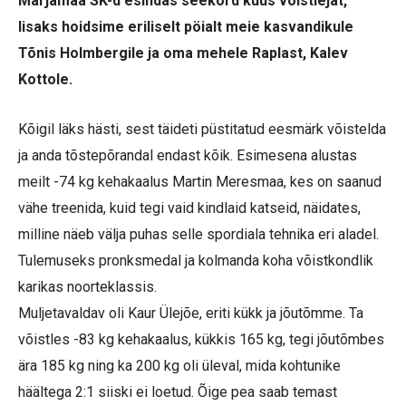
Märjamaa SK-d esindas seekord kuus võistlejat,
lisaks hoidsime eriliselt pöialt meie kasvandikule
Tõnis Holmbergile ja oma mehele Raplast, Kalev
Kottole.
Kõigil läks hästi, sest täideti püstitatud eesmärk võistelda
ja anda tõstepõrandal endast kõik. Esimesena alustas
meilt -74 kg kehakaalus Martin Meresmaa, kes on saanud
vähe treenida, kuid tegi vaid kindlaid katseid, näidates,
milline näeb välja puhas selle spordiala tehnika eri aladel.
Tulemuseks pronksmedal ja kolmanda koha võistkondlik
karikas noorteklassis.
Muljetavaldav oli Kaur Ülejõe, eriti kükk ja jõutõmme. Ta
võistles -83 kg kehakaalus, kükkis 165 kg, tegi jõutõmbes
ära 185 kg ning ka 200 kg oli üleval, mida kohtunike
häältega 2:1 siiski ei loetud. Õige pea saab temast