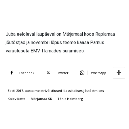
Juba eeloleval laupäeval on Märjamaal koos Raplamaa
jõutõstjad ja novembri lõpus teeme kaasa Pärnus
varustuseta EMV-l lamades surumises.
Facebook
Twitter
WhatsApp
Eesti 2017. aasta meistrivõistlused klassikalises jõutõstmises
Kalev Kotto
Märjamaa SK
Tõnis Holmberg