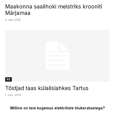
Maakonna saalihoki meistriks krooniti
Märjamaa
3. mai 2018
RS
Tõstjad taas külalislahkes Tartus
1. nov. 2017
Milline on teie kogemus elektriliste tõukeratastega?