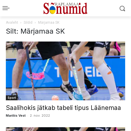
Avaleht
Sildid
Märjamaa SK
Silt: Märjamaa SK
Sport
Saalihokis jätkab tabeli tipus Läänemaa
-
Mariliis Vest
2. nov. 2022