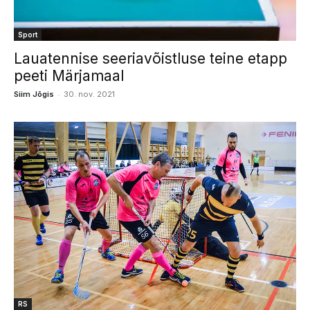
Sport
Lauatennise seeriavõistluse teine etapp
peeti Märjamaal
-
Siim Jõgis
30. nov. 2021
RS