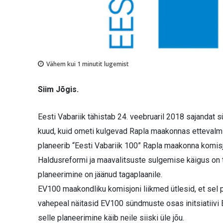
Vähem kui 1
minutit lugemist
Siim Jõgis.
Eesti Vabariik tähistab 24. veebruaril 2018 sajandat
kuud, kuid ometi kulgevad Rapla maakonnas ettevalmi
planeerib “Eesti Vabariik 100” Rapla maakonna komis
Haldusreformi ja maavalitsuste sulgemise käigus on 
planeerimine on jäänud tagaplaanile.
EV100 maakondliku komisjoni liikmed ütlesid, et sel p
vahepeal näitasid EV100 sündmuste osas initsiatiivi E
selle planeerimine käib neile siiski üle jõu.