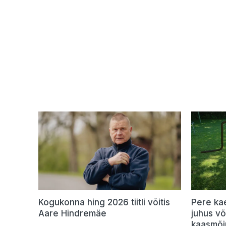
Kogukonna hing 2026 tiitli võitis
Pere ka
Aare Hindremäe
juhus v
kaasmõj