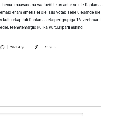
 eelnenud maavanema vastuvõtt, kus antakse üle Raplamaa
emaid enam ametis ei ole, siis võtab selle ülesande üle
 kultuurkapitali Raplamaa ekspertgrupiga 16. veebruaril
edel, teenetemärgid kui ka Kultuuripärli auhind.
WhatsApp
Copy URL