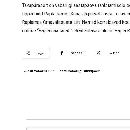
Tavapäraselt on vabariigi aastapäeva tähistamisele
tippauhind Rapla Redel. Kuna järgmisel aastal maavan
Raplamaa Omavalitsuste Liit. Nemad korraldavad koos
ürituse “Raplamaa tänab”. Seal antakse üle nii Rapla R
Facebook
Twitter
Jaga
„Eesti Vabariik 100“
eesti vabariigi sünnipäev