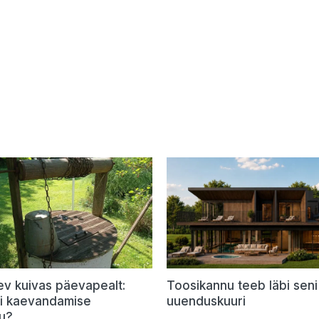
ev kuivas päevapealt:
Toosikannu teeb läbi seni
õi kaevandamise
uuenduskuuri
u?