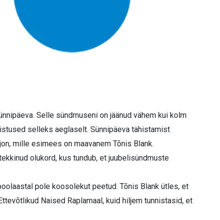
 sünnipäeva. Selle sündmuseni on jäänud vähem kui kolm
stused selleks aeglaselt. Sünnipäeva tähistamist
jon, mille esimees on maavanem Tõnis Blank.
tekkinud olukord, kus tundub, et juubelisündmuste
oolaastal pole koosolekut peetud. Tõnis Blank ütles, et
ttevõtlikud Naised Raplamaal, kuid hiljem tunnistasid, et