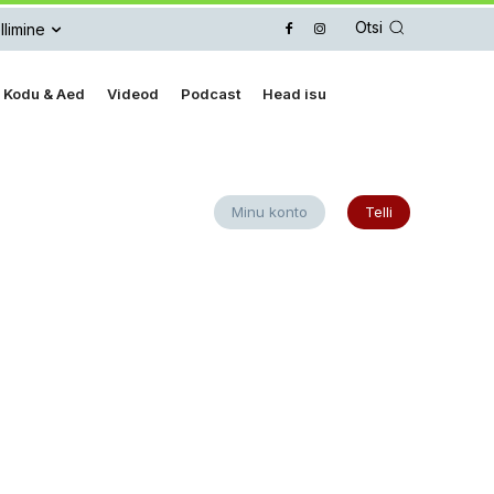
Otsi
llimine
Kodu & Aed
Videod
Podcast
Head isu
Minu konto
Telli