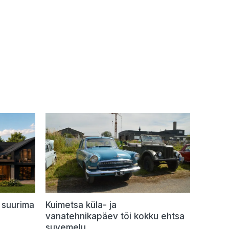
 suurima
Kuimetsa küla- ja
vanatehnikapäev tõi kokku ehtsa
suvemelu