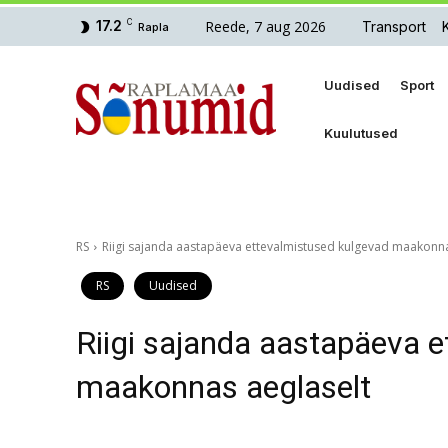
Reede, 7 aug 2026
17.2
C
Transport
Rapla
Uudised
Sport
Kuulutused
RS
Riigi sajanda aastapäeva ettevalmistused kulgevad maakonna
RS
Uudised
Riigi sajanda aastapäeva 
maakonnas aeglaselt