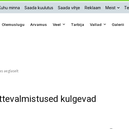
Kuhu minna
Saada kuulutus
Saada vihje
Reklaam
Meist
Te
Olemuslugu
Arvamus
Veel
Tarbija
Vallad
Galerii
s aeglaselt
ettevalmistused kulgevad