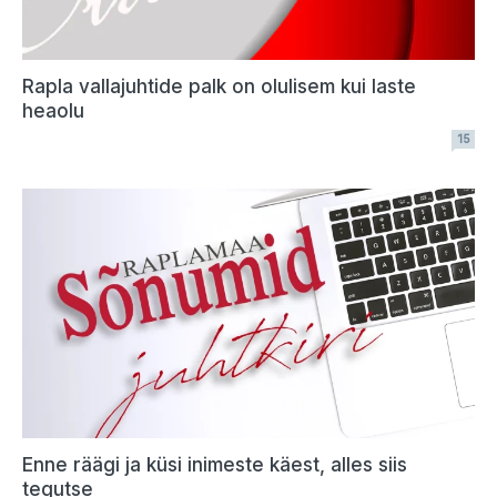
Rapla vallajuhtide palk on olulisem kui laste
heaolu
15
Enne räägi ja küsi inimeste käest, alles siis
tegutse