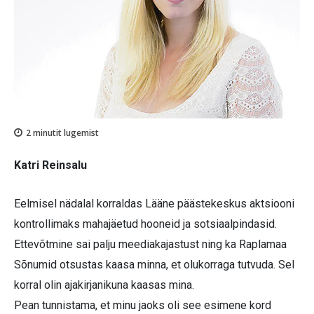
2
minutit lugemist
Katri Reinsalu
Eelmisel nädalal korraldas Lääne päästekeskus aktsiooni
kontrollimaks mahajäetud hooneid ja sotsiaalpindasid.
Ettevõtmine sai palju meediakajastust ning ka Raplamaa
Sõnumid otsustas kaasa minna, et olukorraga tutvuda. Sel
korral olin ajakirjanikuna kaasas mina.
Pean tunnistama, et minu jaoks oli see esimene kord