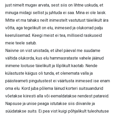
just nimelt mugav arvata, sest siis on lihtne uskuda, et
minuga midagi sellist ju juhtuda ei saa. Mina ei ole laisk.
Mitte et ma tahaks neilt inimestelt vastutust täielikult ära
võtta, aga tegelikult on elu, inimesed ja olukorrad palju
keerulisemad. Keegi meist ei tea, milliseid raskuseid
meie teele satub.
Naiivne on vist unistada, et ühel päeval me suudame
vältida olukorda, kus elu hammasrataste vahele jäänud
inimene lootuse täielikult ja lõplikult kaotab. Nende
külastuste käigus oli tunda, et olenemata valla ja
päästeameti pingutustest ei väärtusta inimesed ise enam
oma elu. Kord juba põlema läinud korteri suitsuandurid
võetakse kiiresti alla või eemaldatakse nendest patareid.
Napsuse ja unise peaga istutakse siis diivanile ja
süüdatakse suits. Ei pea vist kuigi põhjalikult tuleohutuse