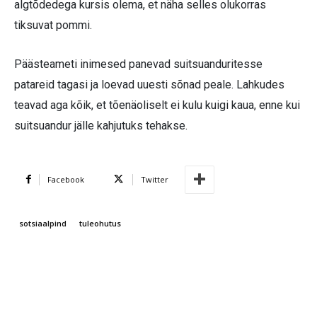
algtõdedega kursis olema, et näha selles olukorras
tiksuvat pommi.
Päästeameti inimesed panevad suitsuanduritesse
patareid tagasi ja loevad uuesti sõnad peale. Lahkudes
teavad aga kõik, et tõenäoliselt ei kulu kuigi kaua, enne kui
suitsuandur jälle kahjutuks tehakse.
Facebook
Twitter
sotsiaalpind
tuleohutus