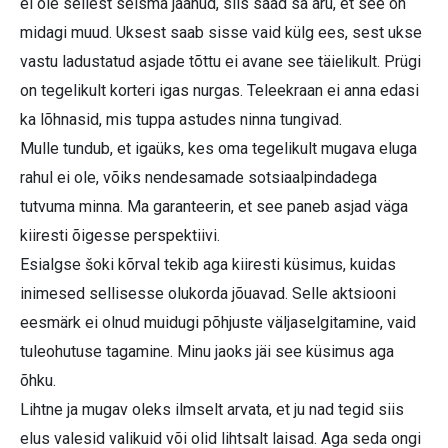
ei ole sellest seisma jäänud, siis saad sa aru, et see on
midagi muud. Uksest saab sisse vaid külg ees, sest ukse
vastu ladustatud asjade tõttu ei avane see täielikult. Prügi
on tegelikult korteri igas nurgas. Teleekraan ei anna edasi
ka lõhnasid, mis tuppa astudes ninna tungivad.
Mulle tundub, et igaüks, kes oma tegelikult mugava eluga
rahul ei ole, võiks nendesamade sotsiaalpindadega
tutvuma minna. Ma garanteerin, et see paneb asjad väga
kiiresti õigesse perspektiivi.
Esialgse šoki kõrval tekib aga kiiresti küsimus, kuidas
inimesed sellisesse olukorda jõuavad. Selle aktsiooni
eesmärk ei olnud muidugi põhjuste väljaselgitamine, vaid
tuleohutuse tagamine. Minu jaoks jäi see küsimus aga
õhku.
Lihtne ja mugav oleks ilmselt arvata, et ju nad tegid siis
elus valesid valikuid või olid lihtsalt laisad. Aga seda ongi