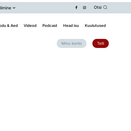
Otsi
llimine
odu & Aed
Videod
Podcast
Head isu
Kuulutused
Minu konto
Telli