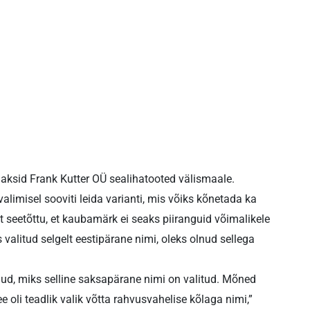
uaksid Frank Kutter OÜ sealihatooted välismaale.
alimisel sooviti leida varianti, mis võiks kõnetada ka
ust seetõttu, et kaubamärk ei seaks piiranguid võimalikele
s valitud selgelt eestipärane nimi, oleks olnud sellega
ud, miks selline saksapärane nimi on valitud. Mõned
e oli teadlik valik võtta rahvusvahelise kõlaga nimi,”