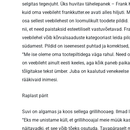
selgitas tegevjuht. Üks huvitav tähelepanek – Frank 
kuid oma veebileht frankkutter.ee avati alles hiljuti. 
osa sellest veebilehest on loomulikult toodete pildi
nii, et need paistaksid esteetiliselt vastuvõetavad. F
veebilehel võib kõrvalsaaduste kategooriast leida pil
südamest. Pildid on iseenesest puhtad ja korrektsed
“Me ise oleme oma tootepiltidega väga rahul. Need o
on veebileht ainult eesti keeles, aga kõik paneb paika
tõlgitakse tekst ümber. Juba on kaalutud venekeelse l
rääkivaid inimesi.
Raplast pärit
Suvi on algamas ja koos sellega grillihooaeg. Ilmad
“Eks me unistame küll, et grillihooajal meie müük ka
näitavadki, et see võib tõeks osutuda. Tavapäraselt 