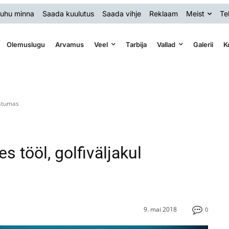
uhu minna
Saada kuulutus
Saada vihje
Reklaam
Meist
Te
Olemuslugu
Arvamus
Veel
Tarbija
Vallad
Galerii
K
astumas
s tööl, golfiväljakul
9. mai 2018
0