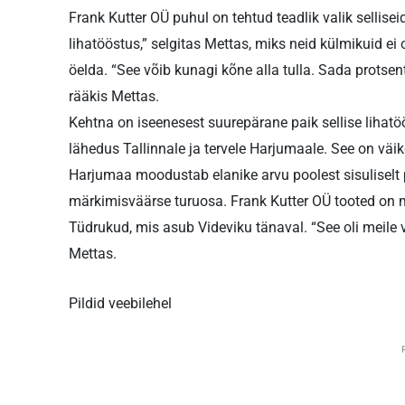
Frank Kutter OÜ puhul on tehtud teadlik valik sellise
lihatööstus,” selgitas Mettas, miks neid külmikuid e
öelda. “See võib kunagi kõne alla tulla. Sada protsenti
rääkis Mettas.
Kehtna on iseenesest suurepärane paik sellise lihat
lähedus Tallinnale ja tervele Harjumaale. See on väik
Harjumaa moodustab elanike arvu poolest sisuliselt 
märkimisväärse turuosa. Frank Kutter OÜ tooted on 
Tüdrukud, mis asub Videviku tänaval. “See oli meile 
Mettas.
Pildid veebilehel