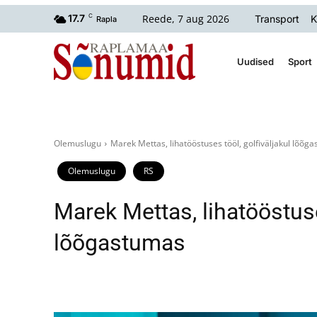
Reede, 7 aug 2026
17.7
C
Transport
K
Rapla
Uudised
Sport
Olemuslugu
Marek Mettas, lihatööstuses tööl, golfiväljakul lõõg
Olemuslugu
RS
Marek Mettas, lihatööstuse
lõõgastumas