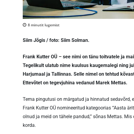
8
minutit lugemist
Siim Jõgis / foto: Siim Solman.
Frank Kutter OÜ – see nimi on tänu toitvatele ja ma
Tegelikult ulatub nime kuulsus kaugemalegi ning ju
Harjumaal ja Tallinnas. Selle nimel on tehtud kõvast
Ettevõtet on tegevjuhina vedanud Marek Mettas.
Tema pingutusi on märgatud ja hinnatud sedavõrd, e
Frank Kutter OÜ nomineeritud kategoorias “Aasta äri
olnud ja meid on tähele pandud,” sõnas Mettas. Mis 
korda.