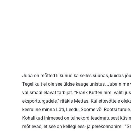
Juba on mõtted liikunud ka selles suunas, kuidas jõ
Tegelikult ei ole see üldse kauge unistus. Juba nime v
välismaal elavat tarbijat. “Frank Kutteri nimi valiti j
eksportturgudele,” rääkis Mettas. Kui ettevõttele olek
keeruline minna Läti, Leedu, Soome või Rootsi turule.
Kohalikud inimesed on teinekord teadmatusest küsin
mõtlevad, et see on kellegi ees- ja perekonnanimi. “Se