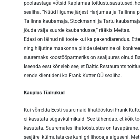
poolaastaga võtsid Raplamaa toitlustusasutused, hoo
sealiha. “Nüüd liigume järjest Harjumaa ja Tallinna
Tallinna kaubamaja, Stockmanni ja Tartu kaubamaj
jõuda välja suurde kaubandusse,” rääkis Mettas.
Edasi on läinud nii toote- kui ka pakendiarendus. Ettev
ning hiljutine maakonna piiride ületamine oli kon
suuremaks koostööpartneriks on sealjuures olnud Ba
Iseenda eest kõneleb see, et Baltic Restaurants toitl
nende klientideni ka Frank Kutter OÜ sealiha.
Kauplus Tüdrukud
Kui võrrelda Eesti suuremaid lihatööstusi Frank Kutte
ei kasutata sügavkülmikuid. See tähendab, et kõik to
kasutata. Suuremates lihatööstustes on tavapärane, e
seejärel külmutatakse kuni grillihooaja alguseni. Metta