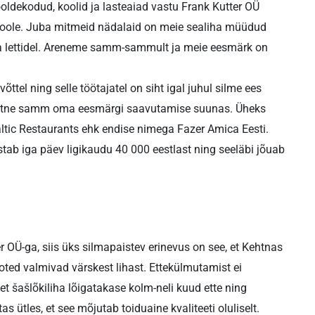
ldekodud, koolid ja lasteaiad vastu Frank Kutter OÜ
 poole. Juba mitmeid nädalaid on meie sealiha müüdud
a lettidel. Areneme samm-sammult ja meie eesmärk on
õttel ning selle töötajatel on siht igal juhul silme ees
kreetne samm oma eesmärgi saavutamise suunas. Üheks
ltic Restaurants ehk endise nimega Fazer Amica Eesti.
ustab iga päev ligikaudu 40 000 eestlast ning seeläbi jõuab
r OÜ-ga, siis üks silmapaistev erinevus on see, et Kehtnas
oted valmivad värskest lihast. Ettekülmutamist ei
t šašlõkiliha lõigatakase kolm-neli kuud ette ning
s ütles, et see mõjutab toiduaine kvaliteeti oluliselt.