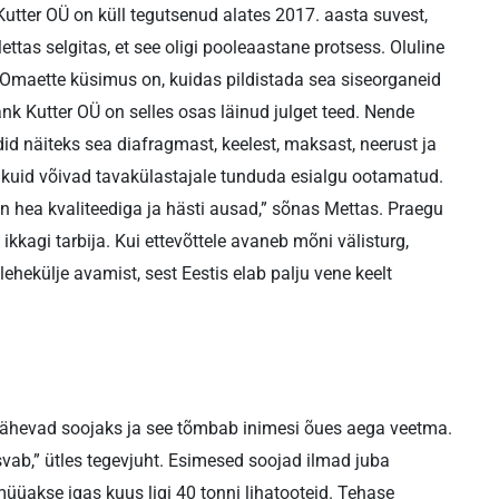
Kutter OÜ on küll tegutsenud alates 2017. aasta suvest,
Mettas selgitas, et see oligi pooleaastane protsess. Oluline
d. Omaette küsimus on, kuidas pildistada sea siseorganeid
rank Kutter OÜ on selles osas läinud julget teed. Nende
did näiteks sea diafragmast, keelest, maksast, neerust ja
, kuid võivad tavakülastajale tunduda esialgu ootamatud.
n hea kvaliteediga ja hästi ausad,” sõnas Mettas. Praegu
 ikkagi tarbija. Kui ettevõttele avaneb mõni välisturg,
ehekülje avamist, sest Eestis elab palju vene keelt
 lähevad soojaks ja see tõmbab inimesi õues aega veetma.
svab,” ütles tegevjuht. Esimesed soojad ilmad juba
müüakse igas kuus ligi 40 tonni lihatooteid. Tehase