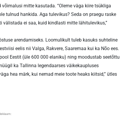
id võimalusi mitte kasutada. “Oleme väga kiire tsükliga
i ole tulnud hankida. Aga tulevikus? Seda on praegu raske
 välistada ei saa, kuid kindlasti mitte lähitulevikus,”
ööstuse arendamiseks. Loomulikult tuleb kasuks suhteline
estviisi eelis nii Valga, Rakvere, Saaremaa kui ka Nõo ees.
pool Eestit (üle 600 000 elaniku) ning moodustab seetõttu
müügil ka Tallinna legendaarses väikekaupluses
väga hea märk, kui nemad meie toote heaks kiitsid,” ütles
Reklaam: