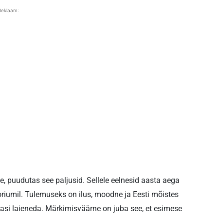
Reklaam:
e, puudutas see paljusid. Sellele eelnesid aasta aega
oriumil. Tulemuseks on ilus, moodne ja Eesti mõistes
dasi laieneda. Märkimisväärne on juba see, et esimese