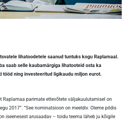
itsvatele lihatoodetele saanud tuntuks kogu Rap­lamaal.
ba saab selle kaubamärgiga lihatooteid osta ka
i tööd ning investeeritud ligikaudu miljon eurot.
t Raplamaa parimate ettevõtete väljakuulutamisel on
tegu 2017”. “See nominatsioon on meeldiv. Oleme pildis
on iseenesest arusaadav – toidu teema läheb ju kõigile