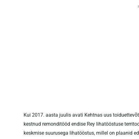
Kui 2017. aasta juulis avati Kehtnas uus toiduettevõt
kestnud remonditööd endise Rey lihatööstuse territo
keskmise suurusega lihatööstus, millel on plaanid e